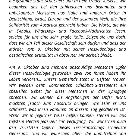
die gesamte Stadt, schockiert und in tiefe Trauer versetzt. Wir
bedanken uns bei den zahlreichen uns bekannten und
unbekannten Menschen aus Halle und anderen Orten in
Deutschland, Israel, Europa und der gesamten Welt, die ihre
Solidarität zum Ausdruck gebracht haben. Die Worte, die wir
in E-Mails, WhatsApp- und Facebook-Nachrichten lesen,
spielen für uns eine sehr große Rolle. Zeigen sie uns doch,
dass wir ein Teil dieser Gesellschaft sein dürfen und dass der
Mörder vom 9. Oktober mit seiner Hass-Ideologie und
bestialischen Brutalität in absoluter Minderheit bleibt.
Am 9. Oktober sind mehrere unschuldige Menschen Opfer
dieser Hass-Ideologie geworden, zwei von ihnen haben ihr
Leben verloren… Unsere Gemeinde steht in tiefster Trauer.
Wir werden beim kommenden Schabbat-G-ttesdienst ein
spezielles Gebet für diese Menschen in der Synagoge
sprechen. Wir kennen die Angehörigen der Opfer nicht,
möchten jedoch zum Ausdruck bringen, wie sehr es uns
schmerzt, was ihren Familien an diesem Tag geschehen ist.
Wenn wir in jeglicher Weise helfen können, stehen wir aus
tiefstem Herzen jederzeit zur Verfügung. Wir wünschen auch
den verletzten Opfern dieses Terroranschlags schnellste
Genesung. Und wir wünschen allen, die unmittelbar von