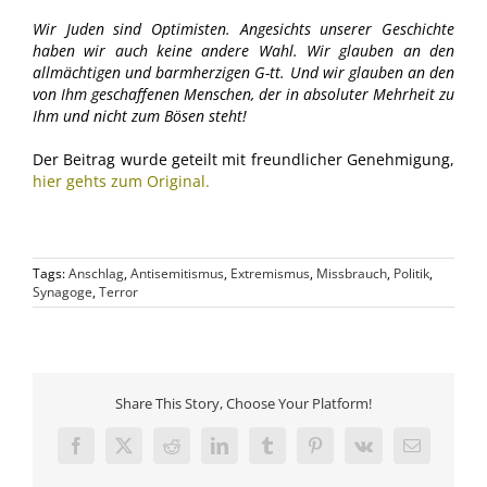
Wir Juden sind Optimisten. Angesichts unserer Geschichte
haben wir auch keine andere Wahl. Wir glauben an den
allmächtigen und barmherzigen G-tt. Und wir glauben an den
von Ihm geschaffenen Menschen, der in absoluter Mehrheit zu
Ihm und nicht zum Bösen steht!
Der Beitrag wurde geteilt mit freundlicher Genehmigung,
hier gehts zum Original
.
Tags:
Anschlag
,
Antisemitismus
,
Extremismus
,
Missbrauch
,
Politik
,
Synagoge
,
Terror
Share This Story, Choose Your Platform!
Facebook
X
Reddit
LinkedIn
Tumblr
Pinterest
Vk
E-
Mail