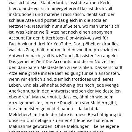
was sich dieser Staat erlaubt, lässt die armen Kerle
hierzulande vor sich hinvegetieren! Das ist doch voll
institutionell und materiell rassistisch, denkt sich der
schlaue Atze und postet das gleich in die sozialen
Netzwerke. Natürlich nur auf Seiten, wo man unter sich
ist. Was keiner weiß: Atze hat noch einen anonymen
Account für den bitterbösen Elon-Mask-X, zwei für
Facebook und drei für YouTube. Dort pöbelt er drauflos,
was das Zeug hält, nur um in den von ihm provozierten
Antworten nach „voll Nazis“ und „Rassisten“ zu angeln.
Das gemeine Ziel? Die Accounts und deren Nutzer bei
den dankbaren Meldestellen zu verzinken. Das verschafft
Atze eine große innere Befriedigung für sein ansonsten,
wenn wir ehrlich sind, ziemlich trostloses und leeres
Leben. Und als Sahnehäubchen gibt’s noch jede Menge
Anerkennung in den Antwortschreiben der Meldestellen
obendrauf. Man vermutet, dass es, ähnlich wie beim
Anzeigenmeister, interne Ranglisten von Meldern gibt,
die am meisten gemeldet haben – da lacht das
Meldeherz! Im Laufe der Jahre ist diese Beschäftigung für
unseren Umtriebigen zu einer Art lebenserhaltender
Maßnahme geworden. Ohne Meldungen – keine eigene