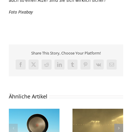
auch so einen Atze? Sind Sie sich wirklich sicher?
Foto Pixabay
Share This Story, Choose Your Platform!
Facebook
X
Reddit
LinkedIn
Tumblr
Pinterest
Vk
E-
Mail
Ähnliche Artikel