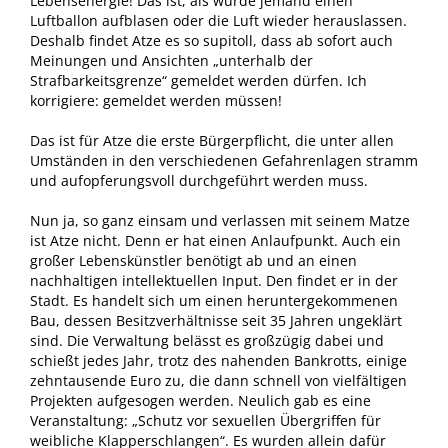
Lebensenergie! Das ist, als würde jemand einen
Luftballon aufblasen oder die Luft wieder herauslassen.
Deshalb findet Atze es so supitoll, dass ab sofort auch
Meinungen und Ansichten „unterhalb der
Strafbarkeitsgrenze“ gemeldet werden dürfen. Ich
korrigiere: gemeldet werden müssen!
Das ist für Atze die erste Bürgerpflicht, die unter allen
Umständen in den verschiedenen Gefahrenlagen stramm
und aufopferungsvoll durchgeführt werden muss.
Nun ja, so ganz einsam und verlassen mit seinem Matze
ist Atze nicht. Denn er hat einen Anlaufpunkt. Auch ein
großer Lebenskünstler benötigt ab und an einen
nachhaltigen intellektuellen Input. Den findet er in der
Stadt. Es handelt sich um einen heruntergekommenen
Bau, dessen Besitzverhältnisse seit 35 Jahren ungeklärt
sind. Die Verwaltung belässt es großzügig dabei und
schießt jedes Jahr, trotz des nahenden Bankrotts, einige
zehntausende Euro zu, die dann schnell von vielfältigen
Projekten aufgesogen werden. Neulich gab es eine
Veranstaltung: „Schutz vor sexuellen Übergriffen für
weibliche Klapperschlangen“. Es wurden allein dafür