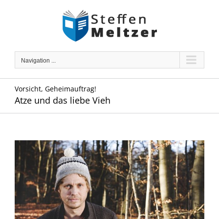
Skip
to
content
Navigation ...
Vorsicht, Geheimauftrag!
Atze und das liebe Vieh
Zeige
grösseres
Bild