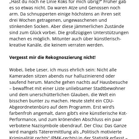
„Hast du noch ne Linie Koks für mich übrig?“ Früher gab
es so etwas nicht. Da waren Atze und Genossen noch
arm. Da schnupperten einige höchstens an ihren seit
drei Wochen getragenen, ungewaschenen und
stinkenden Socken. Aber diese jämmerlichen Zustände
sind zum Glück vorbei. Die großzügigen Unterstützungen
machen es möglich. Mitunter auch über künstlerisch-
kreative Kanäle, die keinem verraten werden.
Vergesst mir die Rekognoszierung nicht!
Wobei, liebe Leser, ich muss ehrlich sein: Nicht alle
Kameraden sitzen abends nur halluzinierend oder
saufend herum. Manche gehen nachts auf Hausbesuche
– bewaffnet mit einer Liste unliebsamer Stadtbewohner
und dem unerschütterlichen Glauben, die Welt ein
bisschen bunter zu machen. Heute steht ein CDU-
Abgeordnetenbüro auf dem Programm. Erst wird’s
farbenfroh angemalt, dann gibt’s eine künstlerische Kot-
Performance, und zum krönenden Abschluss ein paar
verbotene Nazisymbole obendrauf. Der Clou: Das Ganze
wird mangels Täterermittlung als „Politisch motivierte
Kriminalität rechts“ (PMK-rechts) in der Statistik erfasst –