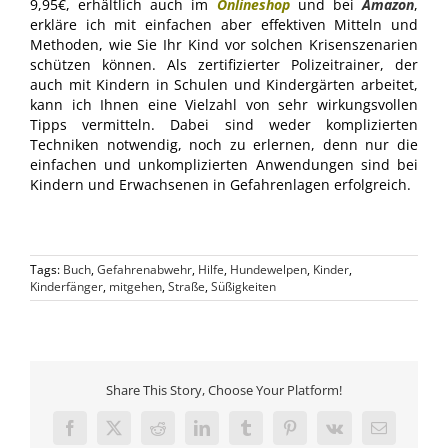
9,95€, erhältlich auch im
Onlineshop
und bei
Amazon
,
erkläre ich mit einfachen aber effektiven Mitteln und
Methoden, wie Sie Ihr Kind vor solchen Krisenszenarien
schützen können. Als zertifizierter Polizeitrainer, der
auch mit Kindern in Schulen und Kindergärten arbeitet,
kann ich Ihnen eine Vielzahl von sehr wirkungsvollen
Tipps vermitteln. Dabei sind weder komplizierten
Techniken notwendig, noch zu erlernen, denn nur die
einfachen und unkomplizierten Anwendungen sind bei
Kindern und Erwachsenen in Gefahrenlagen erfolgreich.
Tags:
Buch
,
Gefahrenabwehr
,
Hilfe
,
Hundewelpen
,
Kinder
,
Kinderfänger
,
mitgehen
,
Straße
,
Süßigkeiten
Share This Story, Choose Your Platform!
Facebook
X
Reddit
LinkedIn
Tumblr
Pinterest
Vk
E-