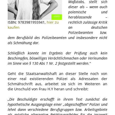
Maßstabs, stellt sich
dieser als – wenn auch
polemische und
herablassende –
ISBN: 9783981955941,
hier zu
rechtlich zulässige Kritik
kaufen
an deutschen
Polizeibeamten bzw.
dem Berufsbild des Polizeibeamten und insbesondere nicht
als Schmähung dar.
Schließlich konnte im Ergebnis der Prüfung auch kein
Beschimpfen, böswilliges Verächtlichmachen oder Verleumden
im Sinne von § 130 Abs 1 Nr. 2 festgestellt werden.“
Geht die Staatsanwaltshaft an dieser Stelle noch von
einer real existierenden Polizei als Adressaten der
Schmähschrift aus, arbeitet sie sich im Weiteren an
die Unschuld von Frau H.Y heran und schreibt:
„Die Beschuldigte erschafft in ihrem Text zunächst die
hypothetische Ausgangslage einer „abgeschafften“ Polizei und
lehnt dann verschiedene Berufsgruppen bzw. Arbeitsgebiete
als mögliche alternative Betätigungsfelder für die insoweit