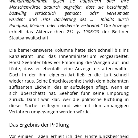
Willkürmaßnahmen gegen sie auffordern oder ihre
Menschenwürde dadurch angreifen, dass sie beschimpft,
böswillig verächtlich gemacht oder verleumdet
werden“
und
„eine Darbietung des … Inhalts durch
Rundfunk, Medien- oder Teledienste verbreitet.“
Die Anzeige
erhielt das Aktenzeichen
231 Js 1906/20
der Berliner
Staatsanwaltschaft.
Die bemerkenswerte Kolumne hatte sich schnell bis ins
Kanzleramt und das Innenministerium vorgearbeitet.
Horst Seehofer blies vor Empörung die Wangen auf und
tönte, dass er ebenfalls eine Anzeige erstatten wollte.
Doch in der ihm eigenen Art ließ er die Luft schnell
wieder raus. Seine Entschlossenheit wich dem bekannten
süffisanten Lächeln, das er aufzulegen pflegt, wenn er
sich überschätzt hat. Seehofer fuhr seine Empörung
zurück. Damit war klar, wer die politische Richtung in
dieser Sache festlegen und wie mit den anhängigen
Verfahren umgegangen werden würde.
Das Ergebnis der Prüfung
Vor einigen Tagen erhielt ich den Einstellungsbescheid