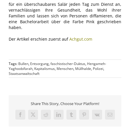
für ein überschaubares Salär jeden Tag zum Dienst an,
vernachlässigen Ihre Gesundheit, das Wohl ihrer
Familien und lassen sich von Personen diffamieren, die
eine Bachelorarbeit über die Farbe Pink geschrieben
haben.
Der Artikel erschien zuerst auf
Achgut.com
Tags:
Bullen
,
Entsorgung
,
faschistischer-Duktus
,
Hengameh-
Yaghoobifarah
,
Kapitalismus
,
Menschen
,
Müllhalde
,
Polizei
,
Staatsanwaltschaft
Share This Story, Choose Your Platform!
Facebook
X
Reddit
LinkedIn
Tumblr
Pinterest
Vk
E-
Mail