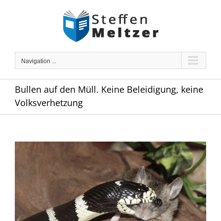
Skip
to
content
Navigation ...
Bullen auf den Müll. Keine Beleidigung, keine
Volksverhetzung
Zeige
grösseres
Bild