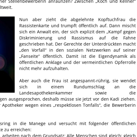
iner Stellenbewerberin anraunzen? Zwischen „Koch und Kellner“
ltweit.
Nun aber zieht die abgelehnte Kopftuchfrau die
Rassistenkarte und trumpft öffentlich auf. Dann mischt
sich ein Anwalt ein, der sich explizit dem „Kampf gegen
Diskriminierung und Rassismus auf die Fahne
geschrieben hat. Der Gerechte der Unterdrückten macht
„den Vorfall“ in den sozialen Netzwerken auf seiner
„Fanseite“ öffentlich. Damit ist die Eigendynamik als
öffentlichen Anklage und der vermeintlichen Opferrolle
nicht mehr aufzuhalten.
Aber auch die Frau ist angespannt-rührig, sie wendet
sich in einem Rundumschlag an die
Landesapothekenkammer sowie die
gen ausgesprochen, deshalb müsse sie jetzt vor den Kadi ziehen.
 Apotheker wegen eines „respektlosen Tonfalls“, die Bewerberin
gsring in die Manege und versucht mit folgender öffentlichen
te zu erreichen:
, arbeiten nach dem Grundsatz: Alle Menschen sind gleich; gleich