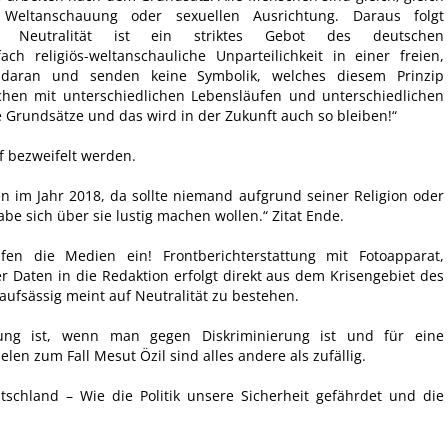
 Weltanschauung oder sexuellen Ausrichtung. Daraus folgt
ip. Neutralität ist ein striktes Gebot des deutschen
ch religiös-weltanschauliche Unparteilichkeit in einer freien,
kt daran und senden keine Symbolik, welches diesem Prinzip
hen mit unterschiedlichen Lebensläufen und unterschiedlichen
e Grundsätze und das wird in der Zukunft auch so bleiben!“
rf bezweifelt werden.
en im Jahr 2018, da sollte niemand aufgrund seiner Religion oder
be sich über sie lustig machen wollen.“ Zitat Ende.
fen die Medien ein! Frontberichterstattung mit Fotoapparat,
 Daten in die Redaktion erfolgt direkt aus dem Krisengebiet des
aufsässig meint auf Neutralität zu bestehen.
ung ist, wenn man gegen Diskriminierung ist und für eine
lelen zum Fall Mesut Özil sind alles andere als zufällig.
tschland – Wie die Politik unsere Sicherheit gefährdet und die