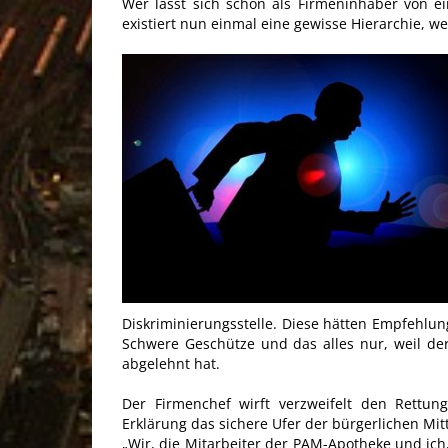
Wer lässt sich schon als Firmeninhaber von e
existiert nun einmal eine gewisse Hierarchie, we
Diskriminierungsstelle. Diese hätten Empfehlun
Schwere Geschütze und das alles nur, weil der
abgelehnt hat.
Der Firmenchef wirft verzweifelt den Rettun
Erklärung das sichere Ufer der bürgerlichen Mit
„Wir, die Mitarbeiter der PAM-Apotheke und ich