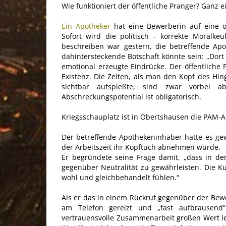
Wie funktioniert der öffentliche Pranger? Ganz e
Ein Apotheker
hat eine Bewerberin auf eine of
Sofort wird die politisch – korrekte Moralke
beschreiben war gestern, die betreffende Ap
dahintersteckende Botschaft könnte sein: „Dort 
emotional erzeugte Eindrücke. Der öffentliche 
Existenz. Die Zeiten, als man den Kopf des Hin
sichtbar aufspießte, sind zwar vorbei abe
Abschreckungspotential ist obligatorisch.
Kriegsschauplatz ist in Obertshausen die PAM-
Der betreffende Apothekeninhaber hatte es ge
der Arbeitszeit ihr Kopftuch abnehmen würde.
Er begründete seine Frage damit, „dass in de
gegenüber Neutralität zu gewährleisten. Die Ku
wohl und gleichbehandelt fühlen.“
Als er das in einem Rückruf gegenüber der Be
am Telefon gereizt und „fast aufbrausend“
vertrauensvolle Zusammenarbeit großen Wert le