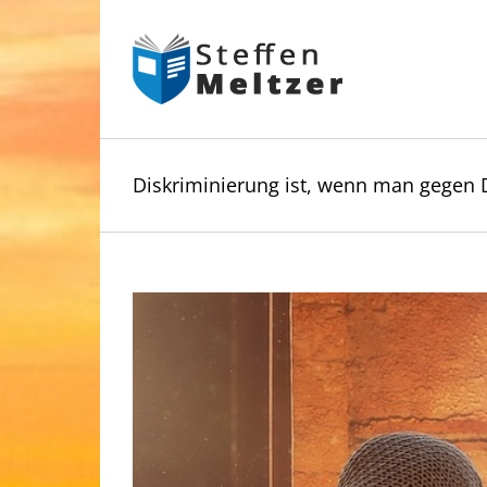
Skip
to
content
Diskriminierung ist, wenn man gegen D
Zeige
grösseres
Bild