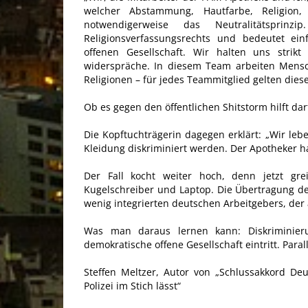
welcher Abstammung, Hautfarbe, Religion,
notwendigerweise das Neutralitätsprinz
Religionsverfassungsrechts und bedeutet einfa
offenen Gesellschaft. Wir halten uns stri
widerspräche. In diesem Team arbeiten Mensc
Religionen – für jedes Teammitglied gelten dies
Ob es gegen den öffentlichen Shitstorm hilft da
Die Kopftuchträgerin dagegen erklärt: „Wir leb
Kleidung diskriminiert werden. Der Apotheker ha
Der Fall kocht weiter hoch, denn jetzt grei
Kugelschreiber und Laptop. Die Übertragung der
wenig integrierten deutschen Arbeitgebers, der 
Was man daraus lernen kann: Diskriminier
demokratische offene Gesellschaft eintritt. Paral
Steffen Meltzer, Autor von „Schlussakkord Deu
Polizei im Stich lässt“