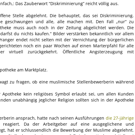
infach,: Das Zauberwort “Diskriminierung” reicht völlig aus.
fene Stelle abgelehnt. Die behauptet, das sei Diskriminierung.
ule geschwungen und alle, alle machen mit. Den Fall „nur“ zu
otheke muss auch noch in der Zeitung abgelichtet werden. Die
darfst du nichts kaufen.“ Bilder verstärken bekanntlich vor allem
Pranger endet nicht selten mit der Vernichtung der bürgerlichen
gerichteten noch ein paar Wochen auf einen Marterpfahl für alle
r virtuell zurückgekehrt. Öffentliche Angsterzeugung mit
Apotheke am Marktplatz.
wagt zu fragen, ob eine muslimische Stellenbewerberin während
r Apotheke kein religiöses Symbol erlaubt sei, um allen Kunden
nden unabhängig jeglicher Religion sollten sich in der Apotheke
werberin ansprach, hatte nach seinen Ausführungen
die 27-jährige
 reagiert. Da der Arbeitgeber auf eine ausgeglichene und
gt, hat er schlussendlich die Bewerbung der Muslime abgelehnt.