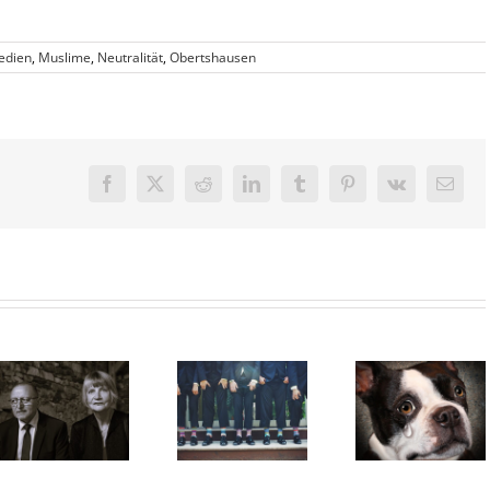
edien
,
Muslime
,
Neutralität
,
Obertshausen
Facebook
X
Reddit
LinkedIn
Tumblr
Pinterest
Vk
E-
Mail