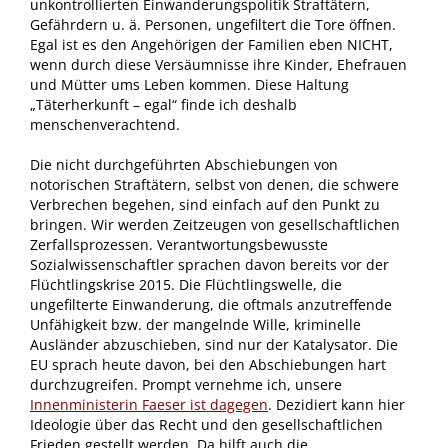
unkontrollierten Einwanderungspolitik Straftätern,
Gefährdern u. ä. Personen, ungefiltert die Tore öffnen.
Egal ist es den Angehörigen der Familien eben NICHT,
wenn durch diese Versäumnisse ihre Kinder, Ehefrauen
und Mütter ums Leben kommen. Diese Haltung
„Täterherkunft – egal“ finde ich deshalb
menschenverachtend.
Die nicht durchgeführten Abschiebungen von
notorischen Straftätern, selbst von denen, die schwere
Verbrechen begehen, sind einfach auf den Punkt zu
bringen. Wir werden Zeitzeugen von gesellschaftlichen
Zerfallsprozessen. Verantwortungsbewusste
Sozialwissenschaftler sprachen davon bereits vor der
Flüchtlingskrise 2015. Die Flüchtlingswelle, die
ungefilterte Einwanderung, die oftmals anzutreffende
Unfähigkeit bzw. der mangelnde Wille, kriminelle
Ausländer abzuschieben, sind nur der Katalysator. Die
EU sprach heute davon, bei den Abschiebungen hart
durchzugreifen. Prompt vernehme ich, unsere
Innenministerin Faeser ist dagegen
. Dezidiert kann hier
Ideologie über das Recht und den gesellschaftlichen
Frieden gestellt werden. Da hilft auch die