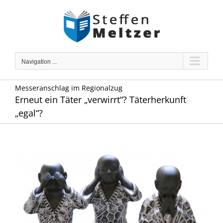
Skip
to
content
Navigation ...
Messeranschlag im Regionalzug
Erneut ein Täter „verwirrt“? Täterherkunft
„egal“?
Zeige
grösseres
Bild