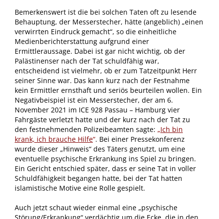
Bemerkenswert ist die bei solchen Taten oft zu lesende
Behauptung, der Messerstecher, hätte (angeblich) „einen
verwirrten Eindruck gemacht“, so die einheitliche
Medienberichterstattung aufgrund einer
Ermittleraussage. Dabei ist gar nicht wichtig, ob der
Palästinenser nach der Tat schuldfähig war,
entscheidend ist vielmehr, ob er zum Tatzeitpunkt Herr
seiner Sinne war. Das kann kurz nach der Festnahme
kein Ermittler ernsthaft und seriös beurteilen wollen. Ein
Negativbeispiel ist ein Messerstecher, der am 6.
November 2021 im ICE 928 Passau – Hamburg vier
Fahrgäste verletzt hatte und der kurz nach der Tat zu
den festnehmenden Polizeibeamten sagte:
„Ich bin
krank, ich brauche Hilfe
“
. Bei einer Pressekonferenz
wurde dieser „Hinweis“ des Täters genutzt, um eine
eventuelle psychische Erkrankung ins Spiel zu bringen.
Ein Gericht entschied später, dass er seine Tat in voller
Schuldfähigkeit begangen hatte, bei der Tat hatten
islamistische Motive eine Rolle gespielt.
Auch jetzt schaut wieder einmal eine „psychische
Störung/Erkrankung“ verdächtig um die Ecke, die in den