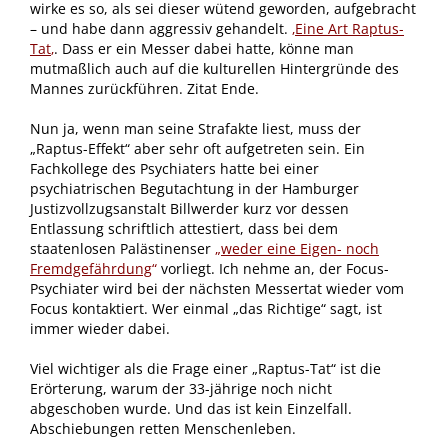
wirke es so, als sei dieser wütend geworden, aufgebracht
– und habe dann aggressiv gehandelt.
‚Eine Art Raptus-
Tat
‚
. Dass er ein Messer dabei hatte, könne man
mutmaßlich auch auf die kulturellen Hintergründe des
Mannes zurückführen. Zitat Ende.
Nun ja, wenn man seine Strafakte liest, muss der
„Raptus-Effekt“ aber sehr oft aufgetreten sein. Ein
Fachkollege des Psychiaters hatte bei einer
psychiatrischen Begutachtung in der Hamburger
Justizvollzugsanstalt Billwerder kurz vor dessen
Entlassung schriftlich attestiert, dass bei dem
staatenlosen Palästinenser
„
weder eine Eigen- noch
Fremdgefährdung
“
vorliegt. Ich nehme an, der Focus-
Psychiater wird bei der nächsten Messertat wieder vom
Focus kontaktiert. Wer einmal „das Richtige“ sagt, ist
immer wieder dabei.
Viel wichtiger als die Frage einer „Raptus-Tat“ ist die
Erörterung, warum der 33-jährige noch nicht
abgeschoben wurde. Und das ist kein Einzelfall.
Abschiebungen retten Menschenleben.