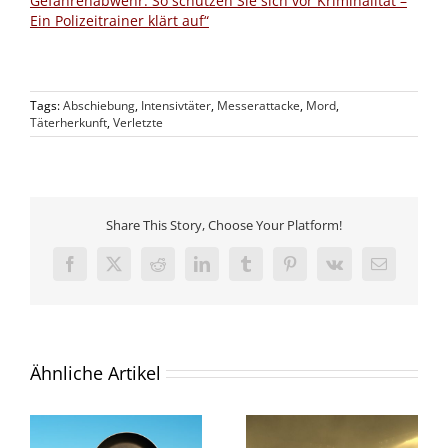
Gefahrenabwehr: So schützen Sie sich vor Kriminalität –
Ein Polizeitrainer klärt auf“
Tags:
Abschiebung
,
Intensivtäter
,
Messerattacke
,
Mord
,
Täterherkunft
,
Verletzte
Share This Story, Choose Your Platform!
Facebook
X
Reddit
LinkedIn
Tumblr
Pinterest
Vk
E-
Mail
Ähnliche Artikel