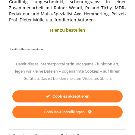
Gradlinig, ungeschminkt, schonungs-los: In einer
Zusammenarbeit mit Rainer Wendt, Roland Tichy, MDR-
Redakteur und Mafia-Spezialist Axel Hemmerling, Polizei-
Prof. Dieter Mülle u.a. fundierten Autoren
Hier zu bestellen
Artikelkategorien
Abwehr von Gewalt (42)
Damit dieses Internetportal ordnungsgemäß funktioniert,
legen wir kleine Dateien – sogenannte Cookies – auf Ihrem
Allgemein (398)
Gerät ab. Das ist bei den meisten Websites üblich.
Einbrecher im Haus (3)
Cookies akzeptieren
Fussball und Gewalt (10)
Gastbeiträge (50)
Cookies-Einstellungen
Human Law (1)