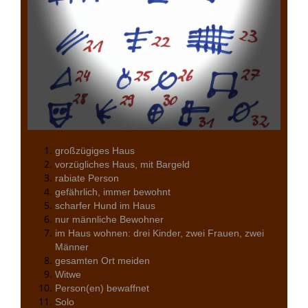
großzügiges Haus
vorzügliches Haus, mit Bargeld
rabiate Person
gefährlich, immer bewohnt
scharfer Hund im Haus
nur männliche Bewohner
im Haus wohnen: drei Kinder, zwei Frauen, zwei
Männer
gesamten Ort meiden
Witwe
Person(en) bewaffnet
Solo