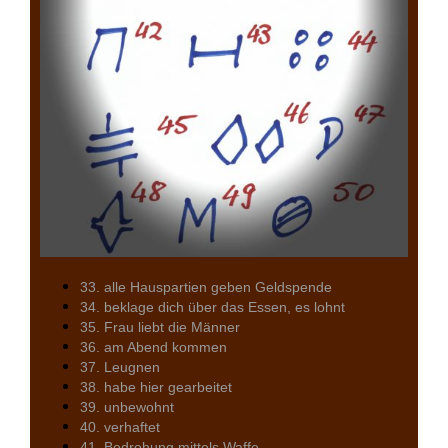
33. alle Hauspartien geben Geldspende
34. beklage dich über das Essen, es lohnt
35. Frau liebt die Männer
36. am Abend kommen
37. Leugnen
38. habe hier gearbeitet
39. unbewohnt
40. verhaftet
41. Bedrohung mittels Waffe