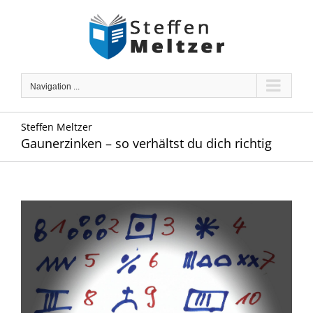
Skip
to
content
Navigation ...
Steffen Meltzer
Gaunerzinken – so verhältst du dich richtig
Zeige
grösseres
Bild