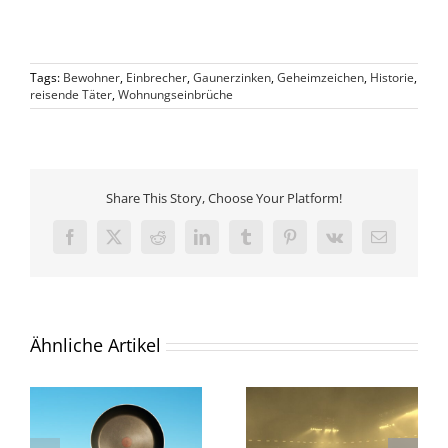
Tags:
Bewohner
,
Einbrecher
,
Gaunerzinken
,
Geheimzeichen
,
Historie
,
reisende Täter
,
Wohnungseinbrüche
Share This Story, Choose Your Platform!
Facebook
X
Reddit
LinkedIn
Tumblr
Pinterest
Vk
E-
Mail
Ähnliche Artikel