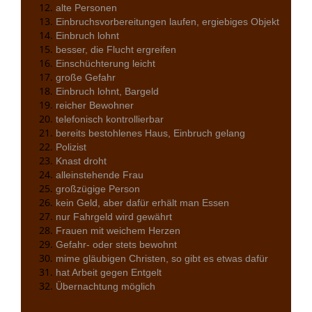
alte Personen
Einbruchsvorbereitungen laufen, ergiebiges Objekt
Einbruch lohnt
besser, die Flucht ergreifen
Einschüchterung leicht
große Gefahr
Einbruch lohnt, Bargeld
reicher Bewohner
telefonisch kontrollierbar
bereits bestohlenes Haus, Einbruch gelang
Polizist
Knast droht
alleinstehende Frau
großzügige Person
kein Geld, aber dafür erhält man Essen
nur Fahrgeld wird gewährt
Frauen mit weichem Herzen
Gefahr- oder stets bewohnt
mime gläubigen Christen, so gibt es etwas dafür
hat Arbeit gegen Entgelt
Übernachtung möglich