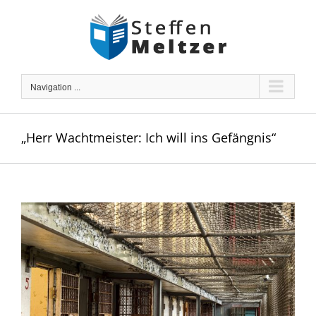
Skip
to
content
Navigation ...
„Herr Wachtmeister: Ich will ins Gefängnis“
Zeige
grösseres
Bild