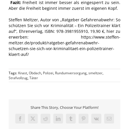
Fazit:
Freiheit ist immer besser als eingesperrt zu sein.
Aber die Freiheit beginnt immer zuerst im eigenen Kopf.
Steffen Meltzer, Autor von „Ratgeber Gefahrenabwehr: So
schützen Sie sich vor Kriminalität – Ein Polizeitrainer klärt
auf“, Ehrenverlag, ISBN: 978-3981955910, 19,90 €, hier zu
erwerben: https://www.steffen-
meltzer.de/produkt/ratgeber-gefahrenabwehr-
schuetzen-sie-sich-vor-kriminalitaet-ein-polizeitrainer-
klaert-auf/
Tags:
Knast
,
Obdach
,
Polizei
,
Rundumversorgung
,
smeltzer
,
Strafvollzug
,
Täter
Share This Story, Choose Your Platform!
Facebook
X
Reddit
LinkedIn
Tumblr
Pinterest
Vk
E-
Mail