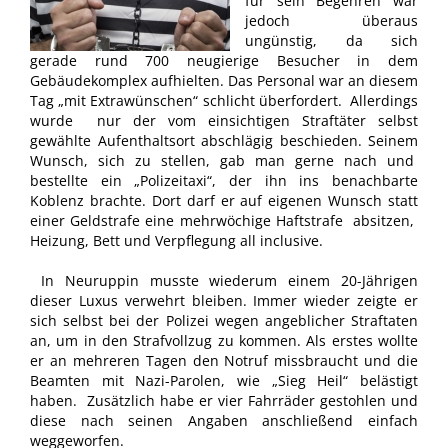
für sein Begehren war
jedoch überaus
ungünstig, da sich
gerade rund 700 neugierige Besucher in dem
Gebäudekomplex aufhielten. Das Personal war an diesem
Tag „mit Extrawünschen“ schlicht überfordert. Allerdings
wurde nur der vom einsichtigen Straftäter selbst
gewählte Aufenthaltsort abschlägig beschieden. Seinem
Wunsch, sich zu stellen, gab man gerne nach und
bestellte ein „Polizeitaxi“, der ihn ins benachbarte
Koblenz brachte. Dort darf er auf eigenen Wunsch statt
einer Geldstrafe eine mehrwöchige Haftstrafe absitzen,
Heizung, Bett und Verpflegung all inclusive.
In Neuruppin musste wiederum einem 20-Jährigen
dieser Luxus verwehrt bleiben. Immer wieder zeigte er
sich selbst bei der Polizei wegen angeblicher Straftaten
an, um in den Strafvollzug zu kommen. Als erstes wollte
er an mehreren Tagen den Notruf missbraucht und die
Beamten mit Nazi-Parolen, wie „Sieg Heil“ belästigt
haben. Zusätzlich habe er vier Fahrräder gestohlen und
diese nach seinen Angaben anschließend einfach
weggeworfen.