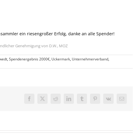
sammler ein riesengroßer Erfolg, danke an alle Spender!
eundlicher Genehmigung von D.W., MOZ
wedt
,
Spendenergebnis 2000€
,
Uckermark
,
Unternehmerverband
,
Facebook
X
Reddit
LinkedIn
Tumblr
Pinterest
Vk
E-
Mail