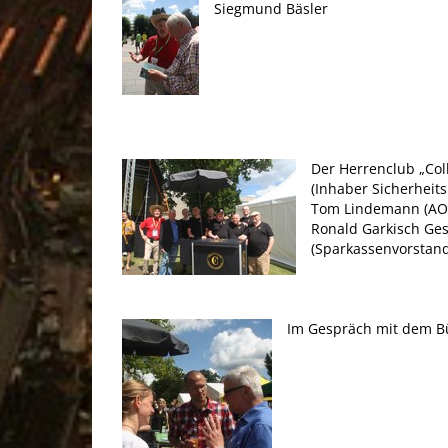
Siegmund Bäsler
.
Der Herrenclub „Col
(Inhaber Sicherheit
Tom Lindemann (AOK-
Ronald Garkisch Ges
(Sparkassenvorstand
.
Im Gespräch mit dem B