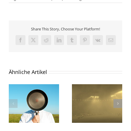
Share This Story, Choose Your Platform!
Facebook
X
Reddit
LinkedIn
Tumblr
Pinterest
Vk
E-
Mail
Ähnliche Artikel