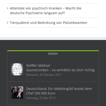
Attentate von psychisch Kranken – Wacht die
deutsche Psychiatrie langsam auf?
Tierquälerei und Bedrohung von Polizeibeamten
Beliebt
Steffen Meltzer
Gaunerzinken – so verhältst du dich richtig
Mittwoch, 20 Oktober 2021
Deutschland: Ein Mobbingfall kostet dem
Chef 500 000 Euro
Samstag, 23 Mai 2015