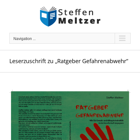
Skip
to
content
Navigation ...
Leserzuschrift zu „Ratgeber Gefahrenabwehr“
Zeige
grösseres
Bild