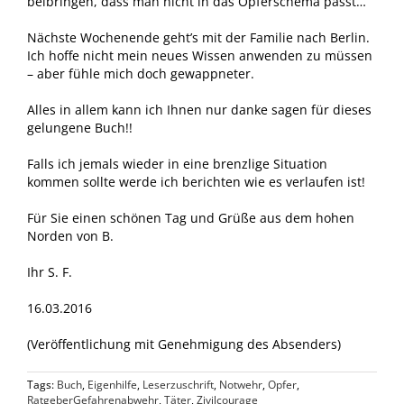
beibringen, dass man nicht in das Opferschema passt…
Nächste Wochenende geht’s mit der Familie nach Berlin.
Ich hoffe nicht mein neues Wissen anwenden zu müssen
– aber fühle mich doch gewappneter.
Alles in allem kann ich Ihnen nur danke sagen für dieses
gelungene Buch!!
Falls ich jemals wieder in eine brenzlige Situation
kommen sollte werde ich berichten wie es verlaufen ist!
Für Sie einen schönen Tag und Grüße aus dem hohen
Norden von B.
Ihr S. F.
16.03.2016
(Veröffentlichung mit Genehmigung des Absenders)
Tags:
Buch
,
Eigenhilfe
,
Leserzuschrift
,
Notwehr
,
Opfer
,
RatgeberGefahrenabwehr
,
Täter
,
Zivilcourage