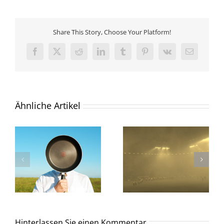
Share This Story, Choose Your Platform!
Facebook
X
Reddit
LinkedIn
Tumblr
Pinterest
Vk
E-
Mail
Ähnliche Artikel
Hinterlassen Sie einen Kommentar