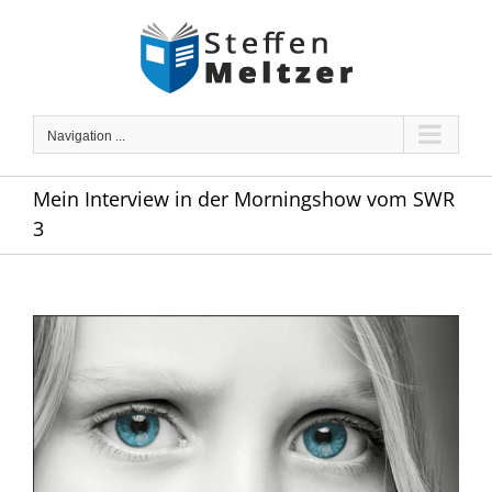
Skip
to
content
Navigation ...
Mein Interview in der Morningshow vom SWR
3
Zeige
grösseres
Bild