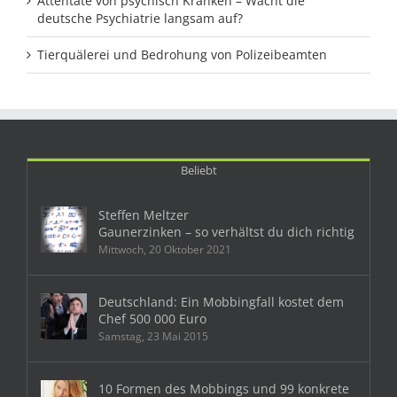
Attentate von psychisch Kranken – Wacht die
deutsche Psychiatrie langsam auf?
Tierquälerei und Bedrohung von Polizeibeamten
Beliebt
Steffen Meltzer
Gaunerzinken – so verhältst du dich richtig
Mittwoch, 20 Oktober 2021
Deutschland: Ein Mobbingfall kostet dem
Chef 500 000 Euro
Samstag, 23 Mai 2015
10 Formen des Mobbings und 99 konkrete