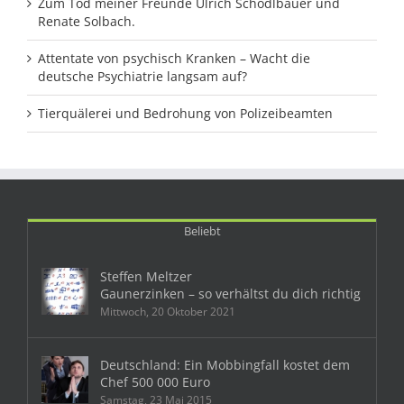
Zum Tod meiner Freunde Ulrich Schödlbauer und
Renate Solbach.
Attentate von psychisch Kranken – Wacht die
deutsche Psychiatrie langsam auf?
Tierquälerei und Bedrohung von Polizeibeamten
Beliebt
Steffen Meltzer
Gaunerzinken – so verhältst du dich richtig
Mittwoch, 20 Oktober 2021
Deutschland: Ein Mobbingfall kostet dem
Chef 500 000 Euro
Samstag, 23 Mai 2015