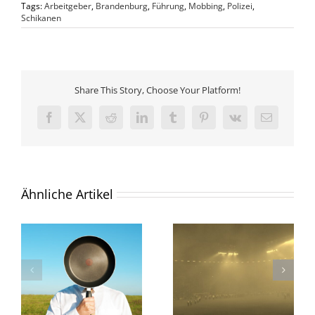
Tags:
Arbeitgeber
,
Brandenburg
,
Führung
,
Mobbing
,
Polizei
,
Schikanen
Share This Story, Choose Your Platform!
Facebook
X
Reddit
LinkedIn
Tumblr
Pinterest
Vk
E-
Mail
Ähnliche Artikel