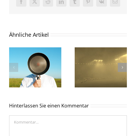
Facebook
X
Reddit
LinkedIn
Tumblr
Pinterest
Vk
E-
Mail
Ähnliche Artikel
Hinterlassen Sie einen Kommentar
Kommentar