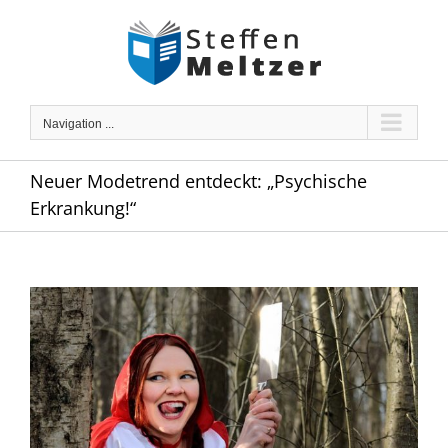
Skip
to
content
Navigation ...
Neuer Modetrend entdeckt: „Psychische
Erkrankung!“
Zeige
grösseres
Bild