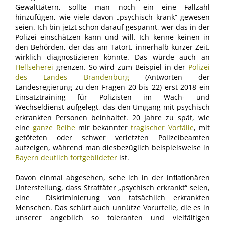
Gewalttätern, sollte man noch ein eine Fallzahl
hinzufügen, wie viele davon „psychisch krank“ gewesen
seien. Ich bin jetzt schon darauf gespannt, wer das in der
Polizei einschätzen kann und will. Ich kenne keinen in
den Behörden, der das am Tatort, innerhalb kurzer Zeit,
wirklich diagnostizieren könnte. Das würde auch an
Hellseherei
grenzen. So wird zum Beispiel in der
Polizei
des Landes Brandenburg
(Antworten der
Landesregierung zu den Fragen 20 bis 22) erst 2018 ein
Einsatztraining für Polizisten im Wach- und
Wechseldienst aufgelegt, das den Umgang mit psychisch
erkrankten Personen beinhaltet. 20 Jahre zu spät, wie
eine
ganze Reihe
mir bekannter
tragischer Vorfälle
, mit
getöteten oder schwer verletzten Polizeibeamten
aufzeigen, während man diesbezüglich beispielsweise in
Bayern deutlich fortgebildeter
ist.
Davon einmal abgesehen, sehe ich in der inflationären
Unterstellung, dass Straftäter „psychisch erkrankt“ seien,
eine Diskriminierung von tatsächlich erkrankten
Menschen. Das schürt auch unnütze Vorurteile, die es in
unserer angeblich so toleranten und vielfältigen