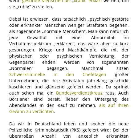
wenn
gesunde Menschen als „krank“ erklärt
werden, um
sie „ruhig“ zu stellen.
Dabei ist erwiesen, dass tatsächlich „psychisch gestörte
oder erkrankte“ Menschen weniger Straftaten begehen,
als sogenannte „normale Menschen“. Man kann natürlich
jede Gewalttat mit einer Abnormität im
Verhaltensspektrum „erklären“, das wäre aber zu kurz
gesprungen. Kriege und Machtkämpfe, die mit der
physischen oder psychischen Vernichtung der
Gegenpartei enden, werden von sogenannten
„Normalen“ begangen. Manchmal sitzen
Schwerkriminelle in den Chefetagen
großer
Unternehmen, die ihre Aktivitäten jahrelang geschickt
kaschieren und glänzend gefeiert werden. Da springt
auch schon mal ein
Bundesverdienstkreuz
raus. Auch
Börsianer sind bereit, lieber den Untergang des
Abendlandes in den Kauf zu nehmen,
als auf ihren
Gewinn zu verzichten
.
Da wir in Deutschland leben und soeben die neue
Polizeiliche Kriminalstatistik (PKS) gefeiert wird: Bei der
übergroßen Anzahl von angeblich erkrankten