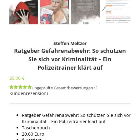
Steffen Meltzer
Ratgeber Gefahrenabwehr: So schützen
Sie sich vor Kriminalität – Ein
Polizeitrainer klärt auf
20,00
€
(
1
Ungeprüfte Gesamtbewertungen
Kundenrezension)
Bewertet
1
mit
5.00
von
5, basierend
auf
Kundenbewertung
Ratgeber Gefahrenabwehr: So schützen Sie sich vor
Kriminalität – Ein Polizeitrainer klärt auf
Taschenbuch
20,00 Euro