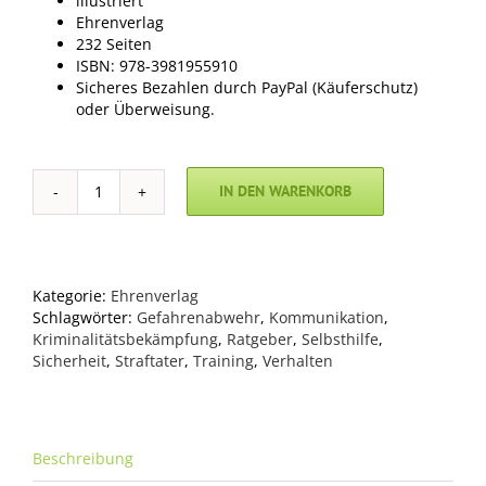
illustriert
Ehrenverlag
232 Seiten
ISBN: 978-3981955910
Sicheres Bezahlen durch PayPal (Käuferschutz)
oder Überweisung.
IN DEN WARENKORB
Ratgeber
Gefahrenabwehr:
So
schützen
Sie
Kategorie:
Ehrenverlag
sich
Schlagwörter:
Gefahrenabwehr
,
Kommunikation
,
vor
Kriminalitätsbekämpfung
,
Ratgeber
,
Selbsthilfe
,
Kriminalität
Sicherheit
,
Straftater
,
Training
,
Verhalten
-
Ein
Polizeitrainer
klärt
Beschreibung
auf
Menge