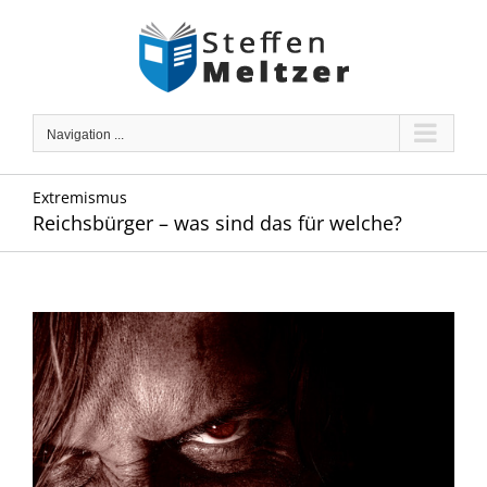
Skip
to
content
Navigation ...
Extremismus
Reichsbürger – was sind das für welche?
Zeige
grösseres
Bild