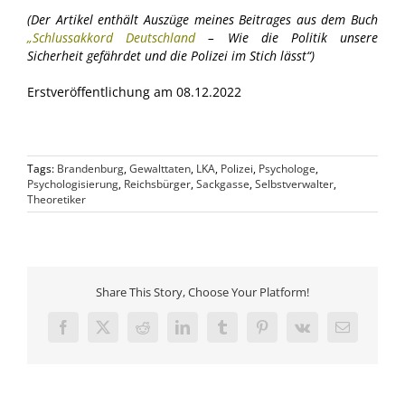
(Der Artikel enthält Auszüge meines Beitrages aus dem Buch
„Schlussakkord Deutschland
– Wie die Politik unsere
Sicherheit gefährdet und die Polizei im Stich lässt“)
Erstveröffentlichung am 08.12.2022
Tags:
Brandenburg
,
Gewalttaten
,
LKA
,
Polizei
,
Psychologe
,
Psychologisierung
,
Reichsbürger
,
Sackgasse
,
Selbstverwalter
,
Theoretiker
Share This Story, Choose Your Platform!
Facebook
X
Reddit
LinkedIn
Tumblr
Pinterest
Vk
E-
Mail