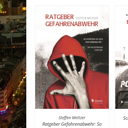
rtet
amtbewertungen
/
DETAILS
0
von
TAILS
Sc
Steffen Meltzer
Ratgeber Gefahrenabwehr: So