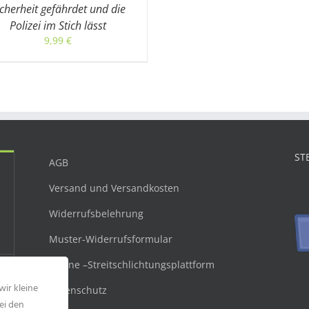
icherheit gefährdet und die
Polizei im Stich lässt
9,99
€
ST
AGB
Versand und Versandkosten
Widerrufsbelehrung
Muster-Widerrufsformular
Online –Streitschlichtungsplattform
wir kleine
Datenschutz
ei den