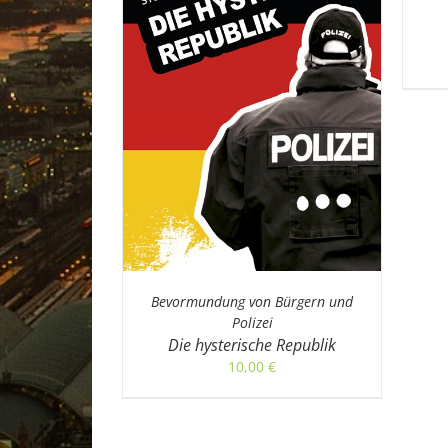
TAILS
Bevormundung von Bürgern und
Polizei
Die hysterische Republik
10,00
€