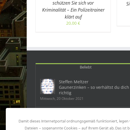
schützen Sie sich vor
S
Kriminalität – Ein Polizeitrainer
klärt auf
20,00
€
Beliebt
Steffen Meltzer
Gaunerzinken – so verhältst du dich
richtig
Mittwoch, 20 Oktober 2021
Deutschland: Ein Mobbingfall kostet
Damit dieses Internetportal ordnungsgemäß funktioniert, legen 
dem Chef 500 000 Euro
Samstag, 23 Mai 2015
Dateien – sogenannte Cookies – auf Ihrem Gerät ab. Das ist b