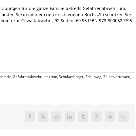
ve Übungen für die ganze Familie betreffs Gefahrenabwehr und
r, finden Sie in meinem neu erschienenen Buch: „So schützen Sie
chtlinien zur Gewaltabwehr“, 92 Seiten, €9,95 ISBN 978-3000529795
Fremde
,
Gefahrenabwehr
,
Intuition
,
Schulanfänger
,
Schulweg
,
Selbstvertrauen
,
Facebook
X
Reddit
LinkedIn
Tumblr
Pinterest
Vk
E-
Mail