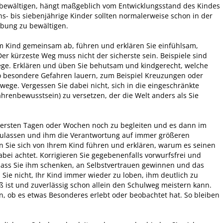
 bewältigen, hängt maßgeblich vom Entwicklungsstand des Kindes
s- bis siebenjährige Kinder sollten normalerweise schon in der
Übung zu bewältigen.
 Kind gemeinsam ab, führen und erklären Sie einfühlsam,
er kürzeste Weg muss nicht der sicherste sein. Beispiele sind
ge. Erklären und üben Sie behutsam und kindgerecht, welche
o besondere Gefahren lauern, zum Beispiel Kreuzungen oder
ege. Vergessen Sie dabei nicht, sich in die eingeschränkte
ahrenbewusstsein) zu versetzen, der die Welt anders als Sie
en ersten Tagen oder Wochen noch zu begleiten und es dann im
ulassen und ihm die Verantwortung auf immer größeren
en Sie sich von Ihrem Kind führen und erklären, warum es seinen
abei achtet. Korrigieren Sie gegebenenfalls vorwurfsfrei und
 dass Sie ihm schenken, an Selbstvertrauen gewinnen und das
 Sie nicht, Ihr Kind immer wieder zu loben, ihm deutlich zu
roß ist und zuverlässig schon allein den Schulweg meistern kann.
n, ob es etwas Besonderes erlebt oder beobachtet hat. So bleiben