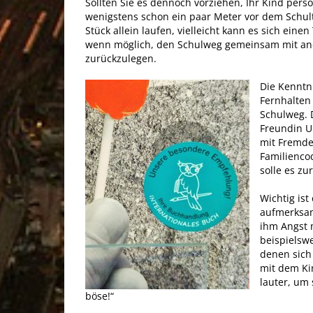
Sollten Sie es dennoch vorziehen, Ihr Kind pers
wenigstens schon ein paar Meter vor dem Schulto
Stück allein laufen, vielleicht kann es sich ein
wenn möglich, den Schulweg gemeinsam mit and
zurückzulegen.
Die Kenntn
Fernhalten
Schulweg. 
Freundin U
mit Fremde
Familienco
solle es zu
Wichtig is
aufmerksam
ihm Angst 
beispielswe
denen sich 
mit dem Ki
lauter, um 
böse!“