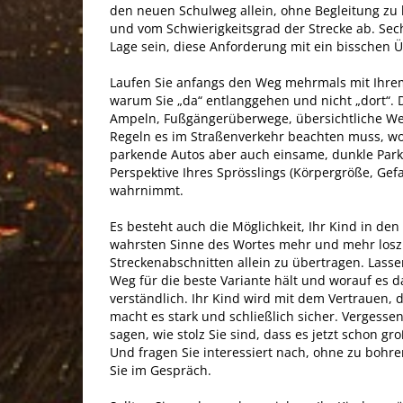
den neuen Schulweg allein, ohne Begleitung zu
und vom Schwierigkeitsgrad der Strecke ab. Sech
Lage sein, diese Anforderung mit ein bisschen 
Laufen Sie anfangs den Weg mehrmals mit Ihrem
warum Sie „da“ entlanggehen und nicht „dort“. D
Ampeln, Fußgängerüberwege, übersichtliche We
Regeln es im Straßenverkehr beachten muss, w
parkende Autos aber auch einsame, dunkle Parkw
Perspektive Ihres Sprösslings (Körpergröße, Gef
wahrnimmt.
Es besteht auch die Möglichkeit, Ihr Kind in d
wahrsten Sinne des Wortes mehr und mehr losz
Streckenabschnitten allein zu übertragen. Lass
Weg für die beste Variante hält und worauf es d
verständlich. Ihr Kind wird mit dem Vertrauen,
macht es stark und schließlich sicher. Vergessen
sagen, wie stolz Sie sind, dass es jetzt schon g
Und fragen Sie interessiert nach, ohne zu bohre
Sie im Gespräch.