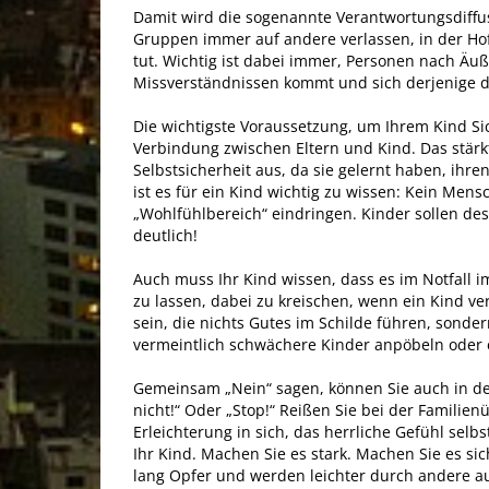
Damit wird die sogenannte Verantwortungsdiffu
Gruppen immer auf andere verlassen, in der Ho
tut. Wichtig ist dabei immer, Personen nach Äuß
Missverständnissen kommt und sich derjenige d
Die wichtigste Voraussetzung, um Ihrem Kind Sic
Verbindung zwischen Eltern und Kind. Das stärk
Selbstsicherheit aus, da sie gelernt haben, ihr
ist es für ein Kind wichtig zu wissen: Kein Men
„Wohlfühlbereich“ eindringen. Kinder sollen de
deutlich!
Auch muss Ihr Kind wissen, dass es im Notfall i
zu lassen, dabei zu kreischen, wenn ein Kind ve
sein, die nichts Gutes im Schilde führen, sond
vermeintlich schwächere Kinder anpöbeln oder 
Gemeinsam „Nein“ sagen, können Sie auch in der 
nicht!“ Oder „Stop!“ Reißen Sie bei der Familie
Erleichterung in sich, das herrliche Gefühl sel
Ihr Kind. Machen Sie es stark. Machen Sie es si
lang Opfer und werden leichter durch andere 