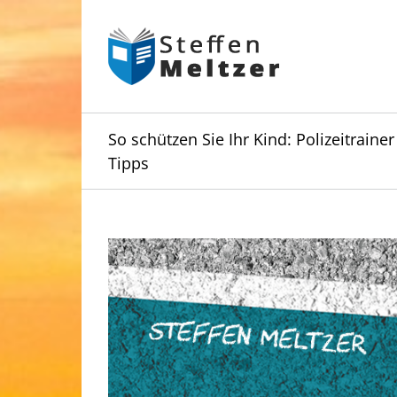
Skip
to
content
So schützen Sie Ihr Kind: Polizeitrainer
Tipps
Zeige
grösseres
Bild