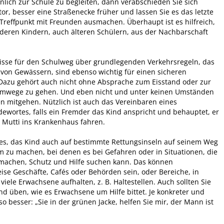
önlich zur Schule zu begleiten, dann verabschieden Sie sich
r, besser eine Straßenecke früher und lassen Sie es das letzte
en Treffpunkt mit Freunden ausmachen. Überhaupt ist es hilfreich,
eren Kindern, auch älteren Schülern, aus der Nachbarschaft
isse für den Schulweg über grundlegenden Verkehrsregeln, das
 von Gewässern, sind ebenso wichtig für einen sicheren
Dazu gehört auch nicht ohne Absprache zum Eisstand oder zur
mwege zu gehen. Und eben nicht und unter keinen Umständen
n mitgehen. Nützlich ist auch das Vereinbaren eines
dewortes, falls ein Fremder das Kind anspricht und behauptet, er
r Mutti ins Krankenhaus fahren.
t es, das Kind auch auf bestimmte Rettungsinseln auf seinem Weg
 zu machen, bei denen es bei Gefahren oder in Situationen, die
machen, Schutz und Hilfe suchen kann. Das können
ise Geschäfte, Cafés oder Behörden sein, oder Bereiche, in
viele Erwachsene aufhalten, z. B. Haltestellen. Auch sollten Sie
nd üben, wie es Erwachsene um Hilfe bittet. Je konkreter und
so besser: „Sie in der grünen Jacke, helfen Sie mir, der Mann ist