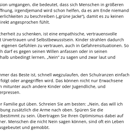
sion umgangen, die bedeutet, dass sich Menschen in größeren
ffnung, irgendjemand wird schon helfen, da es am Ende niemand
erlichkeiten zu beschreiben („grüne Jacke“), damit es zu keinen
irekt angesprochen fühlt.
herheit zu schenken, ist eine empathische, vertrauensvolle
t Urvertrauen und Selbstbewusstsein. Kinder strahlen dadurch
en eigenen Gefühlen zu vertrauen, auch in Gefahrensituationen. So
sch darf es gegen seinen Willen anfassen oder in seinen
shalb unbedingt lernen, „Nein“ zu sagen und zwar laut und
mmer das Beste ist, schnell wegzulaufen, den Schulranzen einfach
rfolgt oder angegriffen wird. Das können nicht nur Erwachsene
ern mitunter auch andere Kinder oder Jugendliche, und
erpressen.
Familie gut üben. Schreien Sie am besten: „Nein, das will ich
nübung zusätzlich die Arme nach oben. Spüren Sie die
bstbestimmt zu sein. Übertragen Sie Ihren Optimismus dabei auf
cher. Menschen die nicht Nein sagen können, sind oft ein Leben
ausgebeutet und gemobbt.