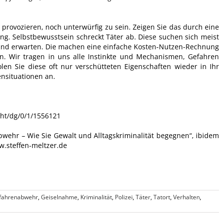
 provozieren, noch unterwürfig zu sein. Zeigen Sie das durch eine
g. Selbstbewusstsein schreckt Täter ab. Diese suchen sich meist
tand erwarten. Die machen eine einfache Kosten-Nutzen-Rechnung
en. Wir tragen in uns alle Instinkte und Mechanismen, Gefahren
len Sie diese oft nur verschütteten Eigenschaften wieder in Ihr
ensituationen an.
cht/dg/0/1/1556121
bwehr – Wie Sie Gewalt und Alltagskriminalität begegnen“, ibidem
w.steffen-meltzer.de
fahrenabwehr
,
Geiselnahme
,
Kriminalität
,
Polizei
,
Täter
,
Tatort
,
Verhalten
,