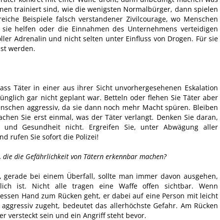
ionen trainiert sind, wie die wenigsten Normalbürger, dann spielen
lreiche Beispiele falsch verstandener Zivilcourage, wo Menschen
l sie helfen oder die Einnahmen des Unternehmens verteidigen
oller Adrenalin und nicht selten unter Einfluss von Drogen. Für sie
sst werden.
 dass Täter in einer aus ihrer Sicht unvorhergesehenen Eskalation
rünglich gar nicht geplant war. Betteln oder flehen Sie Täter aber
enschen aggressiv, da sie dann noch mehr Macht spüren. Bleiben
achen Sie erst einmal, was der Täter verlangt. Denken Sie daran,
 und Gesundheit nicht. Ergreifen Sie, unter Abwägung aller
 rufen Sie sofort die Polizei!
, die die Gefährlichkeit von Tätern erkennbar machen?
, gerade bei einem Überfall, sollte man immer davon ausgehen,
lich ist. Nicht alle tragen eine Waffe offen sichtbar. Wenn
dessen Hand zum Rücken geht, er dabei auf eine Person mit leicht
 aggressiv zugeht, bedeutet das allerhöchste Gefahr. Am Rücken
r versteckt sein und ein Angriff steht bevor.