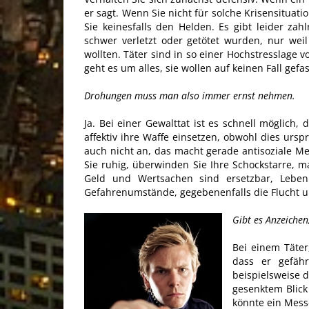
er sagt. Wenn Sie nicht für solche Krisensituat
Sie keinesfalls den Helden. Es gibt leider zah
schwer verletzt oder getötet wurden, nur wei
wollten. Täter sind in so einer Hochstresslage v
geht es um alles, sie wollen auf keinen Fall gefa
Drohungen muss man also immer ernst nehmen.
Ja. Bei einer Gewalttat ist es schnell möglich,
affektiv ihre Waffe einsetzen, obwohl dies ursp
auch nicht an, das macht gerade antisoziale M
Sie ruhig, überwinden Sie Ihre Schockstarre, m
Geld und Wertsachen sind ersetzbar, Leben
Gefahrenumstände, gegebenenfalls die Flucht und
Gibt es Anzeichen
Bei einem Täter
dass er gefähr
beispielsweise 
gesenktem Blick
könnte ein Messe