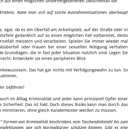
lich auf einen möglichen unvorhergesehenen Zwischenfall vor.
s Erlebnis. Kann man sich auf solche Ausnahmesituationen überhaupt
s, egal, ob es ein Überfall am Arbeitsplatz, auf der Straße oder in
orfeld gedanklich auf so einen möglichen Fall vorbereitet, desto
rnstfall meistern und verarbeiten. Spielen Sie immer wieder mal
büberfall oder Frauen bei einer sexuellen Nötigung verhalten
 Grundlagen, die in fast jeder Situation nützlich sind. Legen Sie
recht. Entwickeln sie einen peripheren Blick
bewusstsein. Das hat gar nichts mit Verfolgungswahn zu tun. So
tuationen.
ller Gefahren?
auch im Alltag Kriminalität und jeder kann prinzipiell Opfer einer
e Sicherheit. Das ist Fakt. Doch dieses Risiko kann man durch das
ch minimieren, ohne gleich Karatemeister werden zu müssen.
“ Formen von Kriminalität beschrieben, vom Taschendiebstahl bis zum
empfehlungen, wie sich Normalbürger schützen können. Gibt es eine