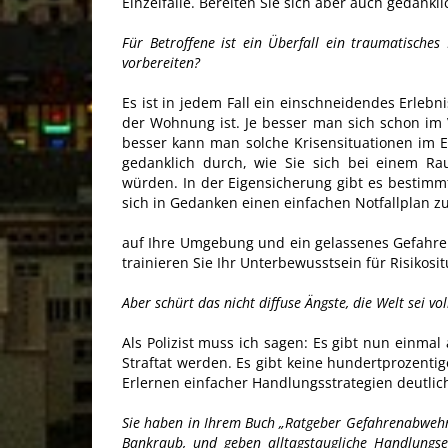
Einzelfälle. Bereiten Sie sich aber auch gedank
Für Betroffene ist ein Überfall ein traumatische
vorbereiten?
Es ist in jedem Fall ein einschneidendes Erlebni
der Wohnung ist. Je besser man sich schon im V
besser kann man solche Krisensituationen im E
gedanklich durch, wie Sie sich bei einem Rau
würden. In der Eigensicherung gibt es bestimmte
sich in Gedanken einen einfachen Notfallplan zu
auf Ihre Umgebung und ein gelassenes Gefahren
trainieren Sie Ihr Unterbewusstsein für Risikosi
Aber schürt das nicht diffuse Ängste, die Welt sei vo
Als Polizist muss ich sagen: Es gibt nun einmal 
Straftat werden. Es gibt keine hundertprozentig
Erlernen einfacher Handlungsstrategien deutli
Sie haben in Ihrem Buch „Ratgeber Gefahrenabwehr
Bankraub, und geben alltagstaugliche Handlungs