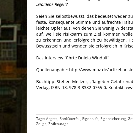
„Goldene Regel“?
Seien Sie selbstbewusst, das bedeutet weder zu
feste, konsequente Stimme und aufrechte Haltun
leichte Opfer aus, von denen Sie wenig Widers
auf, weil sie risikoarm zum Ziel kommen woll
zu erkennen und erfolgreich zu bewältigen. Ho
Bewusstsein und wenden sie erfolgreich in Kris
Das Interview führte Dniela Windolff
Quellenangabe:
http://www.moz.de/artikel-ansi
Buchtipp: Steffen Meltzer, „Ratgeber Gefahrena
Verlag, ISBN-13: 978-3-8382-0765-0; Kontakt: ww
Tags:
Ängste
,
Banküberfall
,
Eigenhilfe
,
Eigensicherung
,
Ge
Zeuge
,
Zivilcourage