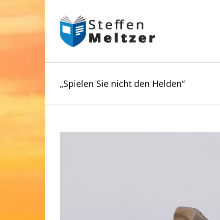
Skip
to
content
„Spielen Sie nicht den Helden“
Zeige
grösseres
Bild