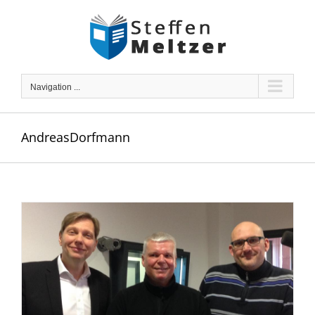
Skip
to
content
Navigation ...
AndreasDorfmann