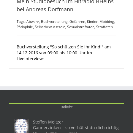
Mein Studiobesuch im Hitradio BHeins
bei Andreas Dorfmann
Tags:
Abwehr
,
Buchvorstellung
,
Gefahren
,
Kinder
,
Mobbing
,
Pädophile
,
Selbstbewusstsein
,
Sexualstraftaten
,
Straftaten
Buchvorstellung "So schützen Sie Ihr Kind!" am
14.12.2016 von 09:00 bis 10:00 Uhr im
Liveinterview:
Beliebt
Steffen Meltzer
Gaunerzinken – so verhältst du dich richtig