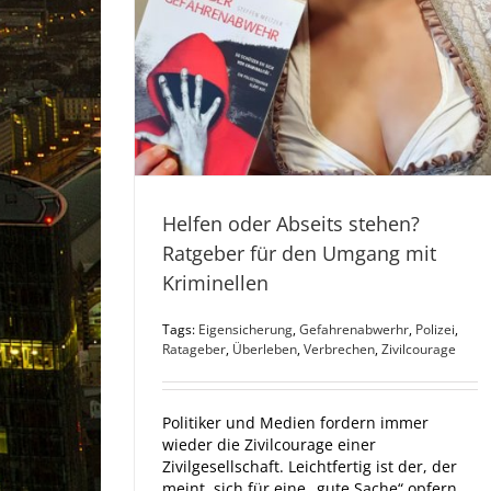
Helfen oder Abseits stehen?
Ratgeber für den Umgang mit
Kriminellen
Tags:
Eigensicherung
,
Gefahrenabwerhr
,
Polizei
,
Ratageber
,
Überleben
,
Verbrechen
,
Zivilcourage
Politiker und Medien fordern immer
wieder die Zivilcourage einer
Zivilgesellschaft. Leichtfertig ist der, der
meint, sich für eine „gute Sache“ opfern