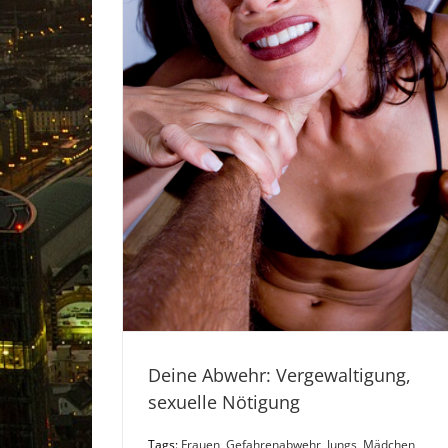
Deine Abwehr: Vergewaltigung,
sexuelle Nötigung
Tags:
Frauen
,
Gefahrenabwehr
,
Jungs
,
Mädchen
,