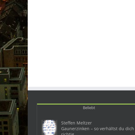
Beliebt
Steffen Meltzer
Gaunerzinken – so verhältst du dich
richtig