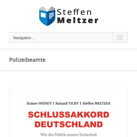
Skip
to
content
Navigation ...
Polizeibeamte