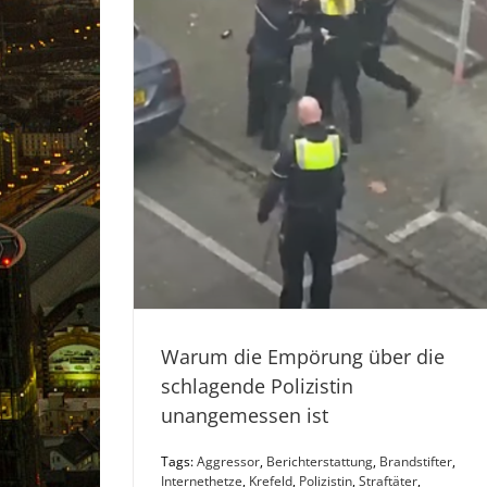
Warum die Empörung über die
schlagende Polizistin
unangemessen ist
Tags:
Aggressor
,
Berichterstattung
,
Brandstifter
,
Internethetze
,
Krefeld
,
Polizistin
,
Straftäter
,