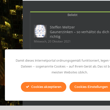
Beliebt
Steffen Meltzer
Gaunerzinken – so verhältst du dich
richtig
Mittwoch, 20 Oktober 2021
Deutschland: Ein Mobbingfall kostet
Damit dieses Internetportal ordnungsgemäß funktioniert, legen 
dem Chef 500 000 Euro
Samstag, 23 Mai 2015
Dateien – sogenannte Cookies – auf Ihrem Gerät ab. Das ist b
meisten Websites üblich.
10 Formen des Mobbings und 99
konkrete Mobbinghandlungen
Cookies akzeptieren
Cookies-Einstellungen
Montag, 20 Juli 2020