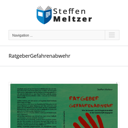
Skip
to
content
Navigation ...
RatgeberGefahrenabwehr