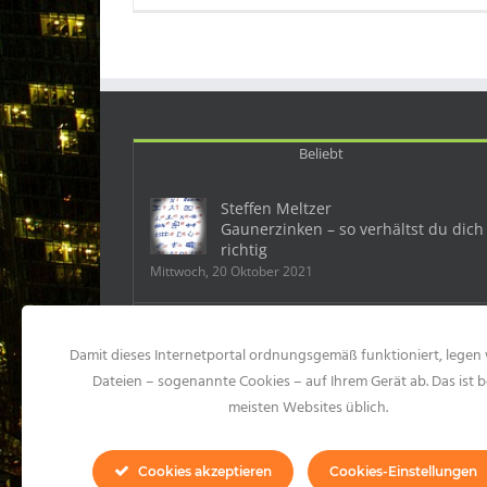
Beliebt
Steffen Meltzer
Gaunerzinken – so verhältst du dich
richtig
Mittwoch, 20 Oktober 2021
Deutschland: Ein Mobbingfall kostet
Damit dieses Internetportal ordnungsgemäß funktioniert, legen 
dem Chef 500 000 Euro
Samstag, 23 Mai 2015
Dateien – sogenannte Cookies – auf Ihrem Gerät ab. Das ist b
meisten Websites üblich.
10 Formen des Mobbings und 99
konkrete Mobbinghandlungen
Cookies akzeptieren
Cookies-Einstellungen
Montag, 20 Juli 2020