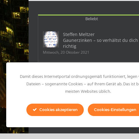
Beliebt
Steffen Meltzer
Gaunerzinken – so verhältst du dich
richtig
Mittwoch, 20 Oktober 2021
Deutschland: Ein Mobbingfall kostet
Damit dieses Internetportal ordnungsgemäß funktioniert, legen 
dem Chef 500 000 Euro
Samstag, 23 Mai 2015
Dateien – sogenannte Cookies – auf Ihrem Gerät ab. Das ist b
meisten Websites üblich.
10 Formen des Mobbings und 99
konkrete Mobbinghandlungen
Cookies akzeptieren
Cookies-Einstellungen
Montag, 20 Juli 2020