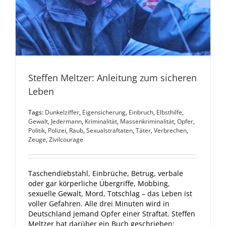
Steffen Meltzer: Anleitung zum sicheren
Leben
Tags:
Dunkelziffer
,
Eigensicherung
,
Einbruch
,
Elbsthilfe
,
Gewalt
,
Jedermann
,
Kriminalität
,
Massenkriminalität
,
Opfer
,
Politik
,
Polizei
,
Raub
,
Sexualstraftaten
,
Täter
,
Verbrechen
,
Zeuge
,
Zivilcourage
Taschendiebstahl, Einbrüche, Betrug, verbale
oder gar körperliche Übergriffe, Mobbing,
sexuelle Gewalt, Mord, Totschlag – das Leben ist
voller Gefahren. Alle drei Minuten wird in
Deutschland jemand Opfer einer Straftat. Steffen
Meltzer hat darüber ein Buch geschrieben: