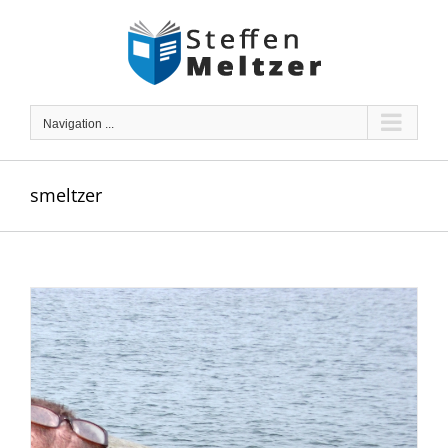
Skip
to
content
Navigation ...
smeltzer