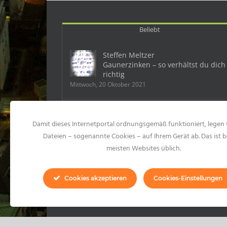
Beliebt
Steffen Meltzer
Gaunerzinken – so verhältst du dich
richtig
Mittwoch, 20 Oktober 2021
Deutschland: Ein Mobbingfall kostet
Damit dieses Internetportal ordnungsgemäß funktioniert, legen 
dem Chef 500 000 Euro
Samstag, 23 Mai 2015
Dateien – sogenannte Cookies – auf Ihrem Gerät ab. Das ist b
meisten Websites üblich.
10 Formen des Mobbings und 99
konkrete Mobbinghandlungen
Cookies akzeptieren
Cookies-Einstellungen
Montag, 20 Juli 2020