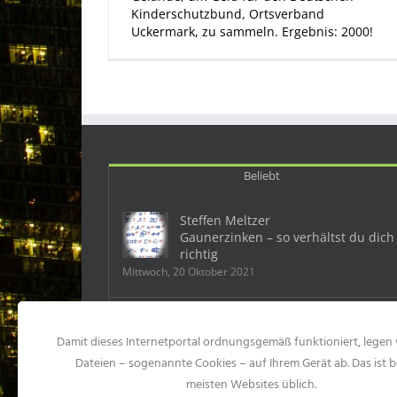
Kinderschutzbund, Ortsverband
Uckermark, zu sammeln. Ergebnis: 2000!
Beliebt
Steffen Meltzer
Gaunerzinken – so verhältst du dich
richtig
Mittwoch, 20 Oktober 2021
Deutschland: Ein Mobbingfall kostet
Damit dieses Internetportal ordnungsgemäß funktioniert, legen 
dem Chef 500 000 Euro
Samstag, 23 Mai 2015
Dateien – sogenannte Cookies – auf Ihrem Gerät ab. Das ist b
meisten Websites üblich.