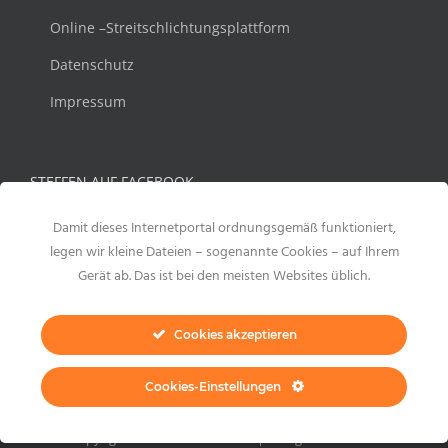
Online –Streitschlichtungsplattform
Datenschutz
Impressum
STEFFEN AUF FACEBOOK
Damit dieses Internetportal ordnungsgemäß funktioniert,
legen wir kleine Dateien – sogenannte Cookies – auf Ihrem
Gerät ab. Das ist bei den meisten Websites üblich.
Cookies akzeptieren
Cookies-Einstellungen
Copyright 2021 Steffen Meltzer | All Rights Reserved