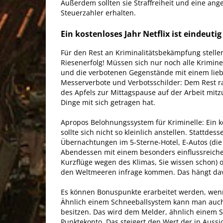
Außerdem sollten sie Straffreiheit und eine a
Steuerzahler erhalten.
Ein kostenloses Jahr Netflix ist eindeuti
Für den Rest an Kriminalitätsbekämpfung stellen
Riesenerfolg! Müssen sich nur noch alle Krimine
und die verbotenen Gegenstände mit einem lieb
Messerverbote und Verbotsschilder: Dem Rest r
des Apfels zur Mittagspause auf der Arbeit mit
Dinge mit sich getragen hat.
Apropos Belohnungssystem für Kriminelle: Ein ko
sollte sich nicht so kleinlich anstellen. Stattd
Übernachtungen im 5-Sterne-Hotel, E-Autos (di
Abendessen mit einem besonders einflussreichen P
Kurzflüge wegen des Klimas, Sie wissen schon) 
den Weltmeeren infrage kommen. Das hängt davon
Es können Bonuspunkte erarbeitet werden, wenn
Ähnlich einem Schneeballsystem kann man auch
besitzen. Das wird dem Melder, ähnlich einem 
Punktekonto. Das steigert den Wert der in Aussi