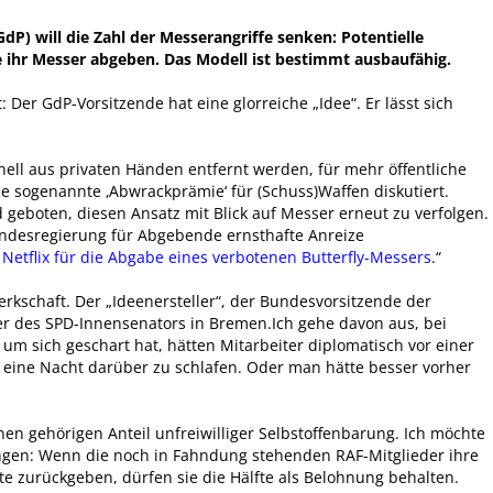
dP) will die Zahl der Messerangriffe senken: Potentielle
 ihr Messer abgeben. Das Modell ist bestimmt ausbaufähig.
Der GdP-Vorsitzende hat eine glorreiche „Idee“. Er lässt sich
ll aus privaten Händen entfernt werden, für mehr öffentliche
ine sogenannte ‚Abwrackprämie‘ für (Schuss)Waffen diskutiert.
d geboten, diesen Ansatz mit Blick auf Messer erneut zu verfolgen.
undesregierung für Abgebende ernsthafte Anreize
 Netflix für die Abgabe eines verbotenen Butterfly-Messers
.“
erkschaft. Der „Ideenersteller“, der Bundesvorsitzende der
her des SPD-Innensenators in Bremen.Ich gehe davon aus, bei
um sich geschart hat, hätten Mitarbeiter diplomatisch vor einer
l eine Nacht darüber zu schlafen. Oder man hätte besser vorher
en gehörigen Anteil unfreiwilliger Selbstoffenbarung. Ich möchte
gen: Wenn die noch in Fahndung stehenden RAF-Mitglieder ihre
e zurückgeben, dürfen sie die Hälfte als Belohnung behalten.