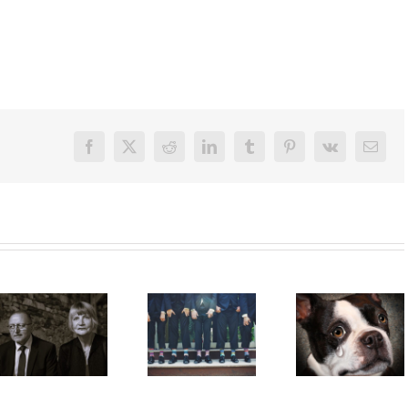
Facebook
X
Reddit
LinkedIn
Tumblr
Pinterest
Vk
E-
Mail