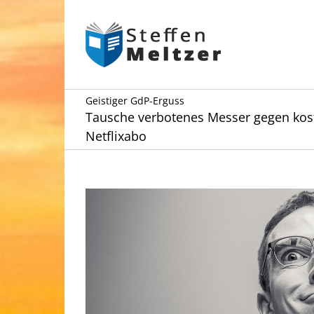
Skip
to
content
Geistiger GdP-Erguss
Tausche verbotenes Messer gegen kos
Netflixabo
Zeige
grösseres
Bild