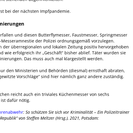
rst bei der nächsten Impfpandemie.
inierungen
rfallen und diesen Butterflymesser, Faustmesser, Springmesser
P-Messeramnestie der Polizei ordnungsgemäß vorzulegen.
n der überregionalen und lokalen Zeitung positiv hervorgehoben
 wie erfolgreich ihr „Geschäft“ bisher ablief. Täter wurden sie
minierungen. Das muss auch mal klargestellt werden.
ur den Ministerien und Behörden (diesmal) ernsthaft abraten,
gewitzte Vorschläge“ sind hier nämlich ganz andere zuständig.
hen reicht auch ein triviales Küchenmesser von sechs
st dafür nötig.
ahrenabwehr
: So schützen Sie sich vor Kriminalität – Ein Polizeitrainer
e Republik“ von Steffen Meltzer (Hrsg.), 2021, Potsdam: