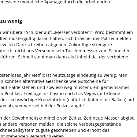
ngemessene monatliche Apanage durch die arbeitenden
g zu wenig
 wir überall Schilder auf: „Messer verboten!“. Wird bestimmt ein
llen mustergültig daran halten, sich brav bei der Polizei melden
evollen Dankschreiben abgeben. Zukünftige strengere
ate ich, nicht aus Versehen sein Taschenmesser zum Schneiden
zuführen. Schnell steht man dann als Unhold da, der verbotene
stenloses Jahr Netflix ist heutzutage eindeutig zu wenig. Man
essen könnten alternative Geschenke wie Gutscheine für
e auf Halde stehen und sowieso weg müssen), ein gemeinsames
olitiker, Freiflüge ins Casino nach Las Vegas (bitte keine
oder sechswöchige Kreuzfahrten (natürlich Kabine mit Balkon) auf
 ab, wer wie viel bei der Polizei abgibt.
 der Gewohnheitskriminelle von Zeit zu Zeit neue Messer abgibt.
 andere Personen melden, die solche Verbotsgegenstände
Schneeballsystem zugute geschrieben und erhöht das
cht stehenden Begehrlichkeiten.