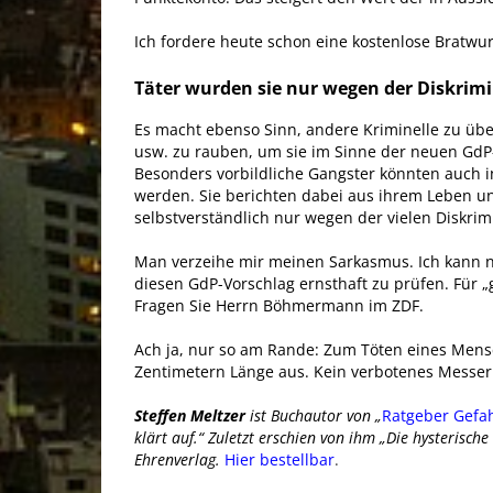
Ich fordere heute schon eine kostenlose Bratwu
Täter wurden sie nur wegen der Diskrim
Es macht ebenso Sinn, andere Kriminelle zu übe
usw. zu rauben, um sie im Sinne der neuen Gd
Besonders vorbildliche Gangster könnten auch i
werden. Sie berichten dabei aus ihrem Leben und
selbstverständlich nur wegen der vielen Diskri
Man verzeihe mir meinen Sarkasmus. Ich kann n
diesen GdP-Vorschlag ernsthaft zu prüfen. Für „
Fragen Sie Herrn Böhmermann im ZDF.
Ach ja, nur so am Rande: Zum Töten eines Mensc
Zentimetern Länge aus. Kein verbotenes Messer i
Steffen Meltzer
ist Buchautor von „
Ratgeber Gef
klärt auf.“ Zuletzt erschien von ihm „Die hysterisch
Ehrenverlag.
Hier bestellbar
.