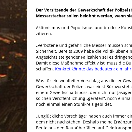
Der Vorsitzende der Gewerkschaft der Polizei (G
Messerstecher sollen belohnt werden, wenn sie
Aktionismus und Populismus und brotlose Kunst: 
zitieren:
„Verbotene und gefährliche Messer müssen schne
Sicherheit. Bereits 2009 habe die Politik über e
Angesichts steigender Fallzahlen sei es dringen
Damit diese Maßnahme effektiv ist, muss die B
schaffen.
Konkret könnte das bedeuten: ein Jahr
Was für ein wohlfeiler Vorschlag aus dieser Gew
Gewerkschaft der Polizei, war einst Bürovorste
einem Gewerkschaftsboss, der nicht nur Jasager 
solchen Veröffentlichung „geraten“, noch einma
noch einmal einen Stuhlkreis gebildet.
„Unglückliche Vorschläge“ haben auch immer ein
dem nicht nachstehen. Deshalb meine Ergänzun
Beute aus den Raubüberfällen auf Geldtransport