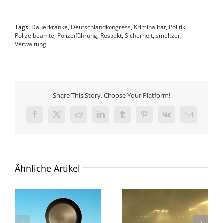
Tags:
Dauerkranke
,
Deutschlandkongress
,
Kriminalität
,
Politik
,
Polizeibeamte
,
Polizeiführung
,
Respekt
,
Sicherheit
,
smeltzer
,
Verwaltung
Share This Story, Choose Your Platform!
Facebook
X
Reddit
LinkedIn
Tumblr
Pinterest
Vk
E-
Mail
Ähnliche Artikel