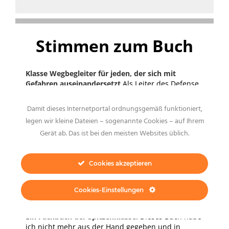
Stimmen zum Buch
Klasse Wegbegleiter für jeden, der sich mit
Gefahren auseinandersetzt
Als Leiter des Defense
& Security Teams und aktiver Polizeitrainer für
Zugriffstechniken, Schießen mehr, kann ich jedem
Damit dieses Internetportal ordnungsgemäß funktioniert,
Kollegen, aber auch jedem in der
legen wir kleine Dateien – sogenannte Cookies – auf Ihrem
Sicherheitsbranche dieses Buch nur wärmstens
Gerät ab. Das ist bei den meisten Websites üblich.
empfehlen. Steffen Meltzer hat in vielen
Recherchen ein sehr umfangreiches und
hilfreiches Werk geschaffen das hilft, sich auf die
Cookies akzeptieren
Gefahren des Alltags einzustellen.
Freddy
,
5 facher
World Martial Arts Games Champion von 2000 –
2004 sowie Grand Prix Gewinner 2000
Cookies-Einstellungen
Ein Fachbuch der Spitzenklasse!
Dieses Buch habe
ich nicht mehr aus der Hand gegeben und in