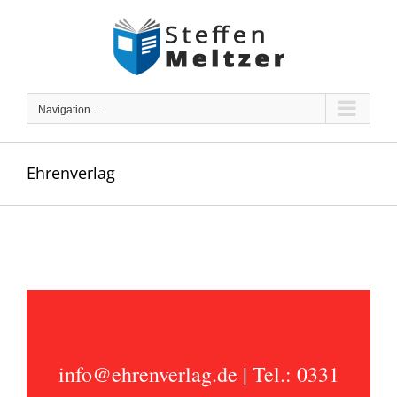
Skip
to
content
Navigation ...
Ehrenverlag
info@ehrenverlag.de
| Tel.: 0331