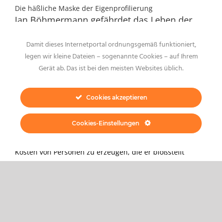
Die häßliche Maske der Eigenprofilierung
Jan Böhmermann gefährdet das Leben der
Anderen
Damit dieses Internetportal ordnungsgemäß funktioniert,
Tags:
Böhmermann
,
Denunzierung
,
Doxxing
,
Lebensgefahr
,
legen wir kleine Dateien – sogenannte Cookies – auf Ihrem
Propaganda
,
ZDF
Gerät ab. Das ist bei den meisten Websites üblich.
von Steffen Meltzer Der linksradikale Fernsehpolitnik Jan
Böhmermann, aus der toxischen Abteilung "Agitation &
Cookies akzeptieren
Propaganda", hat mit seinem Doxxing gegenüber einem
rechten Influencer zu einer irren Verschärfung und
Radikalisierung des gesellschaftlichen Klimas
Cookies-Einstellungen
beigetragen. Klar, Radikale erzeugen Radikalisierungen,
was auch sonst. Sein System ist es, Einschaltquoten auf
Kosten von Personen zu erzeugen, die er bloßstellt
27