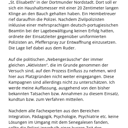
„St. Elisabeth“ in der Dortmunder Nordstadt. Dort soll er
sich ein Haushaltsmesser mit einer 20 Zentimeter langen
Klinge an den Bauch gehalten haben. Ein Heimbetreuer
rief daraufhin die Polizei. Nachdem Zivilpolizisten
inklusive einer mehrsprachigen deutsch-portugiesischen
Beamtin bei der Lagebewältigung keinen Erfolg hatten,
ordnete der Einsatzleiter gegenüber uniformierten
Polizisten an, Pfefferspray zur Entwaffnung einzusetzen.
Die Lage lief dabei aus dem Ruder.
Auf die politischen „Nebengeräusche“ der immer
gleichen „Aktivisten“, die im Grunde genommen der
Versuch sind, auf den Prozess Einfluss zu nehmen, wird
hier aus Platzgründen nicht weiter eingegangen. Diese
Kampagnen sind allerdings nicht zu unterschätzen. Ich
werde meine Auffassung, ausgehend von den bisher
bekannten Tatsachen bzw. Annahmen zu diesem Einsatz,
kundtun bzw. zum Verfahren mitteilen.
Nachdem alle Fachexperten aus den Bereichen
Integration, Pädagogik, Psychologie, Psychiatrie etc. keine
Lösungen im Umgang mit dem Senegalesen fanden,
sollte die Polizei innerhalb einer kurzen Zeit den