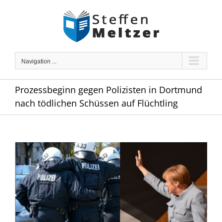
Skip
to
content
Navigation ...
Prozessbeginn gegen Polizisten in Dortmund
nach tödlichen Schüssen auf Flüchtling
Zeige
grösseres
Bild