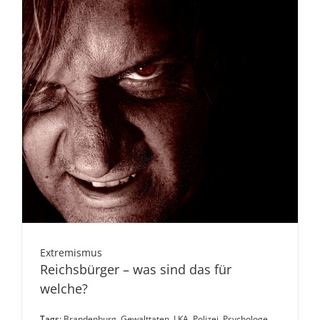
Extremismus
Reichsbürger – was sind das für
welche?
Tags:
Brandenburg
,
Gewalttaten
,
LKA
,
Polizei
,
Psychologe
,