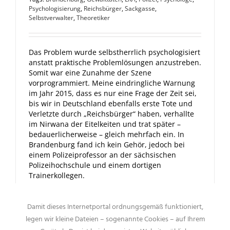
Psychologisierung
,
Reichsbürger
,
Sackgasse
,
Selbstverwalter
,
Theoretiker
Das Problem wurde selbstherrlich psychologisiert
anstatt praktische Problemlösungen anzustreben.
Somit war eine Zunahme der Szene
vorprogrammiert. Meine eindringliche Warnung
im Jahr 2015, dass es nur eine Frage der Zeit sei,
bis wir in Deutschland ebenfalls erste Tote und
Verletzte durch „Reichsbürger“ haben, verhallte
im Nirwana der Eitelkeiten und trat später –
bedauerlicherweise – gleich mehrfach ein. In
Brandenburg fand ich kein Gehör, jedoch bei
einem Polizeiprofessor an der sächsischen
Polizeihochschule und einem dortigen
Trainerkollegen.
Damit dieses Internetportal ordnungsgemäß funktioniert,
legen wir kleine Dateien – sogenannte Cookies – auf Ihrem