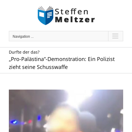
Skip
to
content
Navigation ...
Durfte der das?
„Pro-Palästina“-Demonstration: Ein Polizist
zieht seine Schusswaffe
Zeige
grösseres
Bild