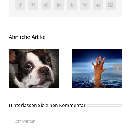
Facebook
X
Reddit
LinkedIn
Tumblr
Pinterest
Vk
E-
Mail
Ähnliche Artikel
Hinterlassen Sie einen Kommentar
Kommentar