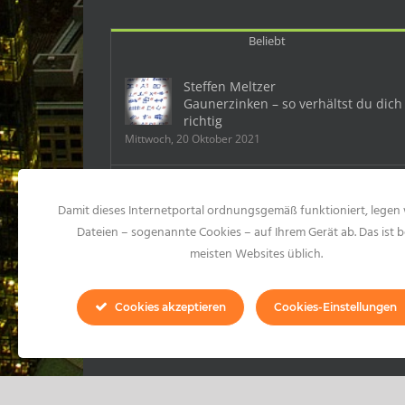
Beliebt
Steffen Meltzer
Gaunerzinken – so verhältst du dich
richtig
Mittwoch, 20 Oktober 2021
Deutschland: Ein Mobbingfall kostet
Damit dieses Internetportal ordnungsgemäß funktioniert, legen 
dem Chef 500 000 Euro
Samstag, 23 Mai 2015
Dateien – sogenannte Cookies – auf Ihrem Gerät ab. Das ist b
meisten Websites üblich.
10 Formen des Mobbings und 99
konkrete Mobbinghandlungen
Cookies akzeptieren
Cookies-Einstellungen
Montag, 20 Juli 2020
Copyright 2021 Steffen Meltzer | All Rights Reserved