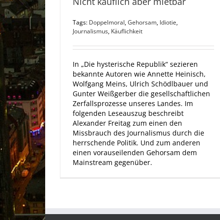
Nicht käuflich aber mietbar
Tags:
Doppelmoral
,
Gehorsam
,
Idiotie
,
Journalismus
,
Käuflichkeit
In „Die hysterische Republik“ sezieren
bekannte Autoren wie Annette Heinisch,
Wolfgang Meins, Ulrich Schödlbauer und
Gunter Weißgerber die gesellschaftlichen
Zerfallsprozesse unseres Landes. Im
folgenden Leseauszug beschreibt
Alexander Freitag zum einen den
Missbrauch des Journalismus durch die
herrschende Politik. Und zum anderen
einen vorauseilenden Gehorsam dem
Mainstream gegenüber.