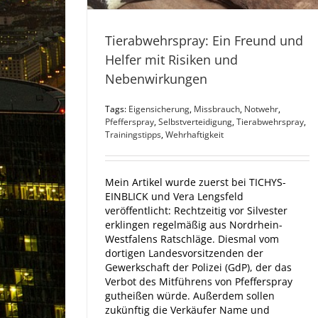
Tierabwehrspray: Ein Freund und
Helfer mit Risiken und
Nebenwirkungen
Tags:
Eigensicherung
,
Missbrauch
,
Notwehr
,
Pfefferspray
,
Selbstverteidigung
,
Tierabwehrspray
,
Trainingstipps
,
Wehrhaftigkeit
Mein Artikel wurde zuerst bei TICHYS-
EINBLICK und Vera Lengsfeld
veröffentlicht: Rechtzeitig vor Silvester
erklingen regelmäßig aus Nordrhein-
Westfalens Ratschläge. Diesmal vom
dortigen Landesvorsitzenden der
Gewerkschaft der Polizei (GdP), der das
Verbot des Mitführens von Pfefferspray
gutheißen würde. Außerdem sollen
zukünftig die Verkäufer Name und