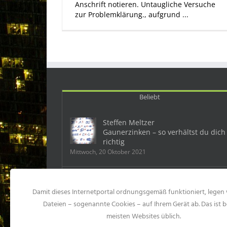
Anschrift notieren. Untaugliche Versuche
zur Problemklärung., aufgrund ...
Beliebt
Steffen Meltzer
Gaunerzinken – so verhältst du dich
richtig
Mittwoch, 20 Oktober 2021
Deutschland: Ein Mobbingfall kostet
dem Chef 500 000 Euro
Damit dieses Internetportal ordnungsgemäß funktioniert, legen 
Samstag, 23 Mai 2015
Dateien – sogenannte Cookies – auf Ihrem Gerät ab. Das ist b
meisten Websites üblich.