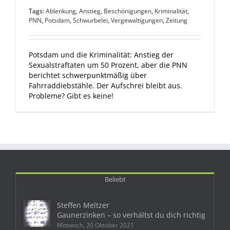
Tags:
Ablenkung
,
Anstieg
,
Beschönigungen
,
Kriminalität
,
PNN
,
Potsdam
,
Schwurbelei
,
Vergewaltigungen
,
Zeitung
Potsdam und die Kriminalität: Anstieg der
Sexualstraftaten um 50 Prozent, aber die PNN
berichtet schwerpunktmäßig über
Fahrraddiebstähle. Der Aufschrei bleibt aus.
Probleme? Gibt es keine!
Beliebt
Steffen Meltzer
Gaunerzinken – so verhältst du dich richtig
Mittwoch, 20 Oktober 2021