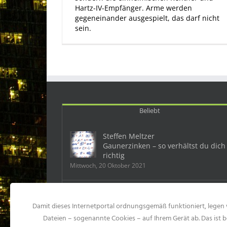
Hartz-IV-Empfänger. Arme werden
gegeneinander ausgespielt, das darf nicht
sein.
Beliebt
Steffen Meltzer
Gaunerzinken – so verhältst du dich
richtig
Mittwoch, 20 Oktober 2021
Deutschland: Ein Mobbingfall kostet
dem Chef 500 000 Euro
Damit dieses Internetportal ordnungsgemäß funktioniert, legen 
Samstag, 23 Mai 2015
Dateien – sogenannte Cookies – auf Ihrem Gerät ab. Das ist b