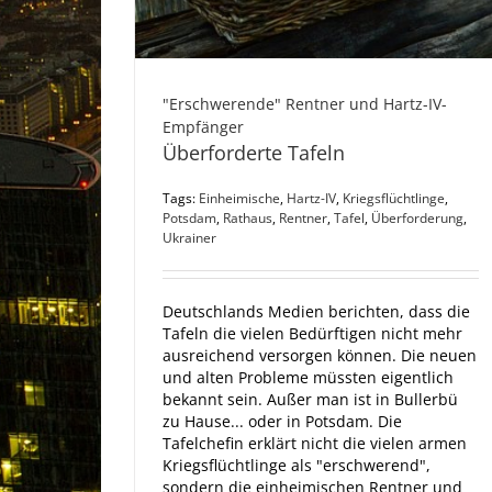
"Erschwerende" Rentner und Hartz-IV-
Empfänger
Überforderte Tafeln
Tags:
Einheimische
,
Hartz-IV
,
Kriegsflüchtlinge
,
Potsdam
,
Rathaus
,
Rentner
,
Tafel
,
Überforderung
,
Ukrainer
Deutschlands Medien berichten, dass die
Tafeln die vielen Bedürftigen nicht mehr
ausreichend versorgen können. Die neuen
und alten Probleme müssten eigentlich
bekannt sein. Außer man ist in Bullerbü
zu Hause... oder in Potsdam. Die
Tafelchefin erklärt nicht die vielen armen
Kriegsflüchtlinge als "erschwerend",
sondern die einheimischen Rentner und