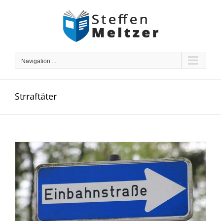
Skip
to
content
Navigation ...
Strraftäter