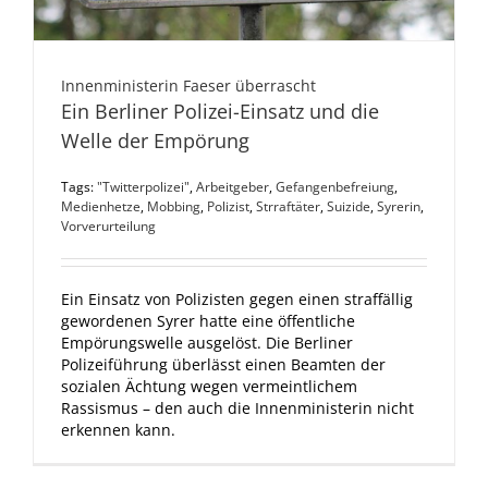
Innenministerin Faeser überrascht
Ein Berliner Polizei-Einsatz und die
Welle der Empörung
Tags:
"Twitterpolizei"
,
Arbeitgeber
,
Gefangenbefreiung
,
Medienhetze
,
Mobbing
,
Polizist
,
Strraftäter
,
Suizide
,
Syrerin
,
Vorverurteilung
Ein Einsatz von Polizisten gegen einen straffällig
gewordenen Syrer hatte eine öffentliche
Empörungswelle ausgelöst. Die Berliner
Polizeiführung überlässt einen Beamten der
sozialen Ächtung wegen vermeintlichem
Rassismus – den auch die Innenministerin nicht
erkennen kann.