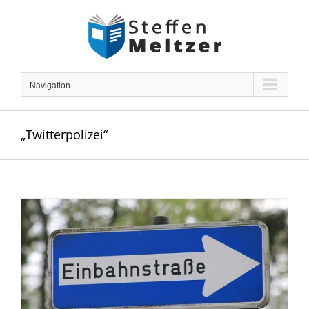
Skip
to
content
Navigation ...
„Twitterpolizei“