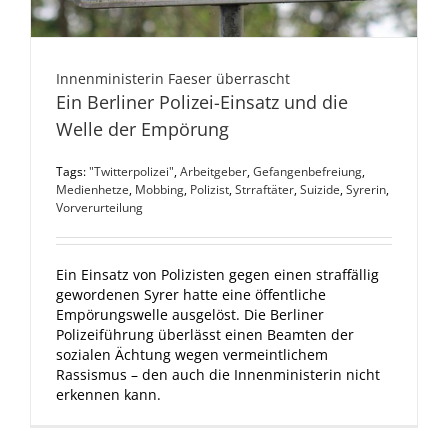
Innenministerin Faeser überrascht
Ein Berliner Polizei-Einsatz und die
Welle der Empörung
Tags:
"Twitterpolizei"
,
Arbeitgeber
,
Gefangenbefreiung
,
Medienhetze
,
Mobbing
,
Polizist
,
Strraftäter
,
Suizide
,
Syrerin
,
Vorverurteilung
Ein Einsatz von Polizisten gegen einen straffällig
gewordenen Syrer hatte eine öffentliche
Empörungswelle ausgelöst. Die Berliner
Polizeiführung überlässt einen Beamten der
sozialen Ächtung wegen vermeintlichem
Rassismus – den auch die Innenministerin nicht
erkennen kann.