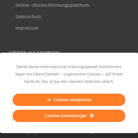
Online –Streitschlichtungsplattform
Datenschutz
Impressum
STEFFEN AUF FACEBOOK
Damit dieses Internetportal ordnungsgemäß funktioniert,
legen wir kleine Dateien – sogenannte Cookies – auf Ihrem
Gerät ab. Das ist bei den meisten Websites üblich.
Cookies akzeptieren
Cookies-Einstellungen
Copyright 2021 Steffen Meltzer | All Rights Reserved