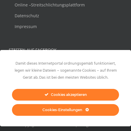
Online –Streitschlichtungsplattform
Datenschutz
Impressum
STEFFEN AUF FACEBOOK
Damit dieses Internetportal ordnungsgemäß funktioniert,
legen wir kleine Dateien – sogenannte Cookies – auf Ihrem
Gerät ab. Das ist bei den meisten Websites üblich.
Cookies akzeptieren
Cookies-Einstellungen
Copyright 2021 Steffen Meltzer | All Rights Reserved