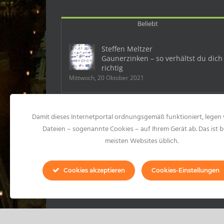
Beliebt
Steffen Meltzer
Gaunerzinken – so verhältst du dich
richtig
Mittwoch, 20 Oktober 2021
Deutschland: Ein Mobbingfall kostet
Damit dieses Internetportal ordnungsgemäß funktioniert, legen 
dem Chef 500 000 Euro
Samstag, 23 Mai 2015
Dateien – sogenannte Cookies – auf Ihrem Gerät ab. Das ist b
meisten Websites üblich.
10 Formen des Mobbings und 99
konkrete Mobbinghandlungen
Cookies akzeptieren
Cookies-Einstellungen
Montag, 20 Juli 2020