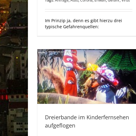
Tags:
Anfrage
,
Auto
,
Corona
,
Eriwan
,
Gefahr
,
Virus
Im Prinzip ja, denn es gibt hierzu drei
typische Gefahrenquellen:
Dreierbande im Kinderfernsehen
aufgeflogen